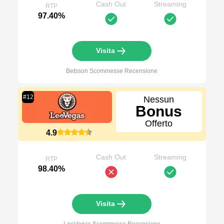
Cash Out
Streaming
RTP
97.40%
Visita
Betsson Scommesse
Recensione
#
12
Nessun
Bonus
Offerto
4.9
Cash Out
Streaming
RTP
98.40%
Visita
LeoVegas Scommesse
Recensione