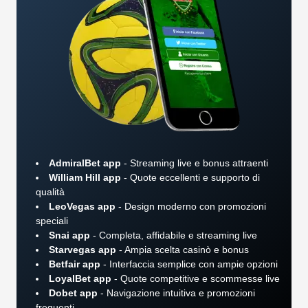
AdmiralBet app
- Streaming live e bonus attraenti
William Hill app
- Quote eccellenti e supporto di
qualità
LeoVegas app
- Design moderno con promozioni
speciali
Snai app
- Completa, affidabile e streaming live
Starvegas app
- Ampia scelta casinò e bonus
Betfair app
- Interfaccia semplice con ampie opzioni
LoyalBet app
- Quote competitive e scommesse live
Dobet app
- Navigazione intuitiva e promozioni
frequenti