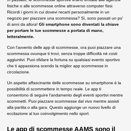
fisiche o alle scommesse online attraverso computer fissi.
Ricordi i giorni in cui dovevi recarti personalmente in un
negozio per piazzare una scommessa? Sì, sono passati un po'
di anni da allora!
Gli smartphone sono diventati la chiave
per portare le tue scommesse a portata di mano,
letteralmente.
Con l'avvento delle app di scommesse, ora puoi piazzare una
scommessa ovunque ti trovi, senza troppe difficoltà né costi
aggiuntivi. Puoi sfidare la fortuna su qualsiasi evento sportivo
che ti appassiona scendo la miglior app scommesse in
circolazione.
Un aspetto affascinante delle scommesse su smartphone è la
possibilità di scommettere in tempo reale. Le app ti
consentono di seguire l'andamento degli eventi sportivi mentre
scommetti. Puoi piazzare scommesse dal vivo mentre assisti
alla partita o alla gara. Questo aggiunge un nuovo livello di
eccitazione al tuo coinvolgimento nello sport.
Le app di scommesse AAMS sono il