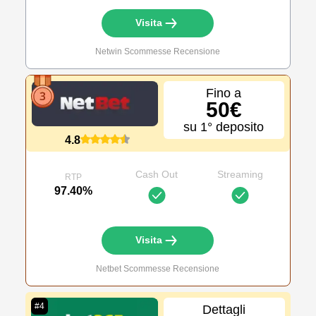
Visita
Netwin Scommesse
Recensione
Fino a
50€
su 1° deposito
4.8
Cash Out
Streaming
RTP
97.40%
Visita
Netbet Scommesse
Recensione
#
4
Dettagli