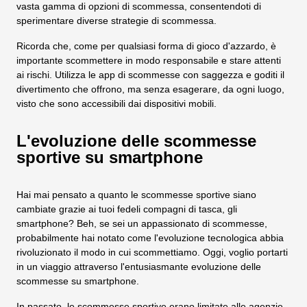
vasta gamma di opzioni di scommessa, consentendoti di
sperimentare diverse strategie di scommessa.
Ricorda che, come per qualsiasi forma di gioco d'azzardo, è
importante scommettere in modo responsabile e stare attenti
ai rischi. Utilizza le app di scommesse con saggezza e goditi il
divertimento che offrono, ma senza esagerare, da ogni luogo,
visto che sono accessibili dai dispositivi mobili.
L'evoluzione delle scommesse
sportive su smartphone
Hai mai pensato a quanto le scommesse sportive siano
cambiate grazie ai tuoi fedeli compagni di tasca, gli
smartphone? Beh, se sei un appassionato di scommesse,
probabilmente hai notato come l'evoluzione tecnologica abbia
rivoluzionato il modo in cui scommettiamo. Oggi, voglio portarti
in un viaggio attraverso l'entusiasmante evoluzione delle
scommesse su smartphone.
In passato, le scommesse sportive erano limitate alle agenzie