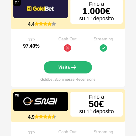
#
7
Fino a
1.000€
su 1° deposito
4.4
Cash Out
Streaming
RTP
97.40%
Visita
Goldbet Scommesse
Recensione
#
8
Fino a
50€
su 1° deposito
4.9
Cash Out
Streaming
RTP