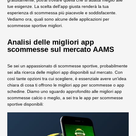
gratuitamente, potrai trovare quella che si adatta meglio alle
tue esigenze. La scelta dell'app giusta renderà la tua
esperienza di scommessa più piacevole e soddisfacente.
Vediamo ora, quali sono alcune delle applicazioni per
scommesse sportive migliori.
Analisi delle migliori app
scommesse sul mercato AAMS
Se sei un appassionato di scommesse sportive, probabilmente
sei alla ricerca delle migliori app disponibili sul mercato. Con
così tante opzioni tra cui scegliere, è essenziale avere un'idea
chiara di cosa ti offrono le migliori app per scommesse o app
schedine. Diamo uno sguardo approfondito alle migliori app
scommesse calcio o meglio, a sei tra le app per scommesse
sportive disponibili: