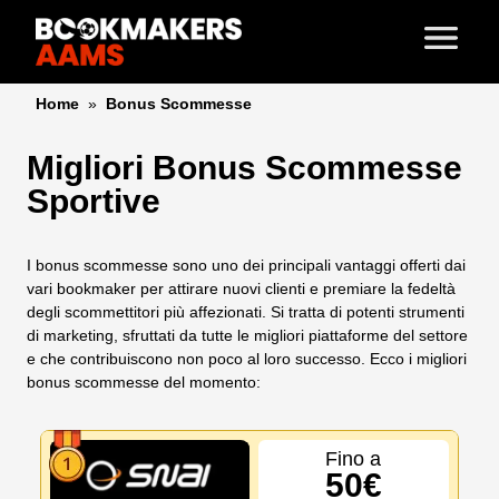
Home
»
Bonus Scommesse
Migliori Bonus Scommesse
Sportive
I bonus scommesse sono uno dei principali vantaggi offerti dai
vari bookmaker per attirare nuovi clienti e premiare la fedeltà
degli scommettitori più affezionati. Si tratta di potenti strumenti
di marketing, sfruttati da tutte le migliori piattaforme del settore
e che contribuiscono non poco al loro successo. Ecco i migliori
bonus scommesse del momento:
Fino a
50€