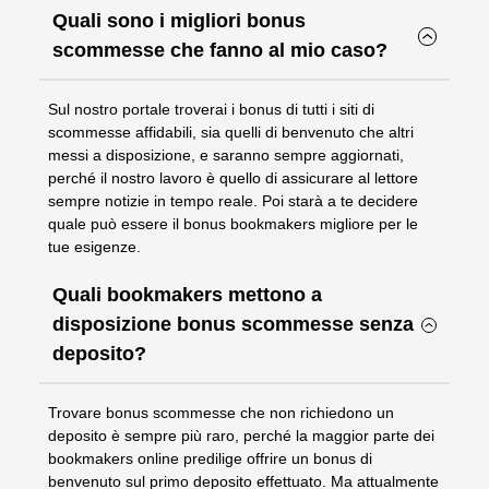
Quali sono i migliori bonus
scommesse che fanno al mio caso?
Sul nostro portale troverai i bonus di tutti i siti di
scommesse affidabili, sia quelli di benvenuto che altri
messi a disposizione, e saranno sempre aggiornati,
perché il nostro lavoro è quello di assicurare al lettore
sempre notizie in tempo reale. Poi starà a te decidere
quale può essere il bonus bookmakers migliore per le
tue esigenze.
Quali bookmakers mettono a
disposizione bonus scommesse senza
deposito?
Trovare bonus scommesse che non richiedono un
deposito è sempre più raro, perché la maggior parte dei
bookmakers online predilige offrire un bonus di
benvenuto sul primo deposito effettuato. Ma attualmente