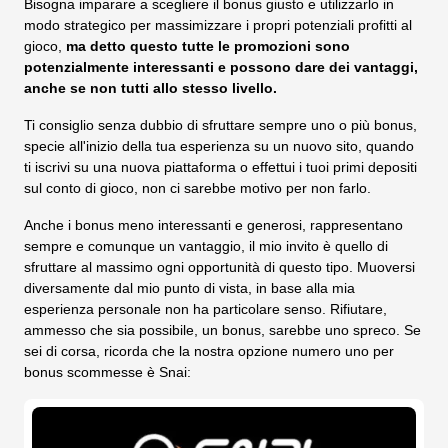
Bisogna imparare a scegliere il bonus giusto e utilizzarlo in
modo strategico per massimizzare i propri potenziali profitti al
gioco,
ma detto questo tutte le promozioni sono
potenzialmente interessanti e possono dare dei vantaggi,
anche se non tutti allo stesso livello.
Ti consiglio senza dubbio di sfruttare sempre uno o più bonus,
specie all'inizio della tua esperienza su un nuovo sito, quando
ti iscrivi su una nuova piattaforma o effettui i tuoi primi depositi
sul conto di gioco, non ci sarebbe motivo per non farlo.
Anche i bonus meno interessanti e generosi, rappresentano
sempre e comunque un vantaggio, il mio invito è quello di
sfruttare al massimo ogni opportunità di questo tipo. Muoversi
diversamente dal mio punto di vista, in base alla mia
esperienza personale non ha particolare senso. Rifiutare,
ammesso che sia possibile, un bonus, sarebbe uno spreco. Se
sei di corsa, ricorda che la nostra opzione numero uno per
bonus scommesse è Snai: