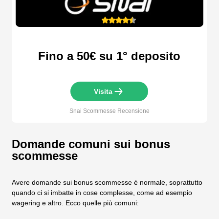
4.9
Fino a
50€
su 1° deposito
Visita
Snai Scommesse
Recensione
Domande comuni sui bonus
scommesse
Avere domande sui bonus scommesse è normale, soprattutto
quando ci si imbatte in cose complesse, come ad esempio
wagering e altro. Ecco quelle più comuni: