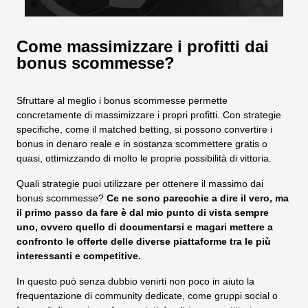
Come massimizzare i profitti dai
bonus scommesse?
Sfruttare al meglio i bonus scommesse permette
concretamente di massimizzare i propri profitti. Con strategie
specifiche, come il matched betting, si possono convertire i
bonus in denaro reale e in sostanza scommettere gratis o
quasi, ottimizzando di molto le proprie possibilità di vittoria.
Quali strategie puoi utilizzare per ottenere il massimo dai
bonus scommesse?
Ce ne sono parecchie a dire il vero, ma
il primo passo da fare è dal mio punto di vista sempre
uno, ovvero quello di documentarsi e magari mettere a
confronto le offerte delle diverse piattaforme tra le più
interessanti e competitive.
In questo può senza dubbio venirti non poco in aiuto la
frequentazione di community dedicate, come gruppi social o