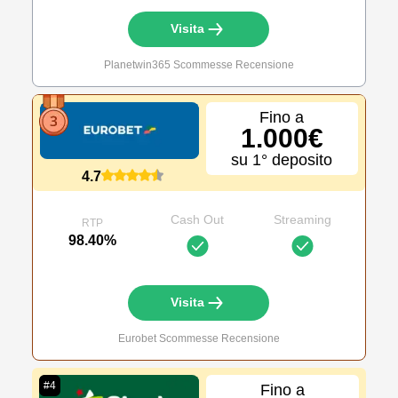
Visita
Planetwin365 Scommesse
Recensione
Fino a
1.000€
su 1° deposito
4.7
Cash Out
Streaming
RTP
98.40%
Visita
Eurobet Scommesse
Recensione
#
4
Fino a