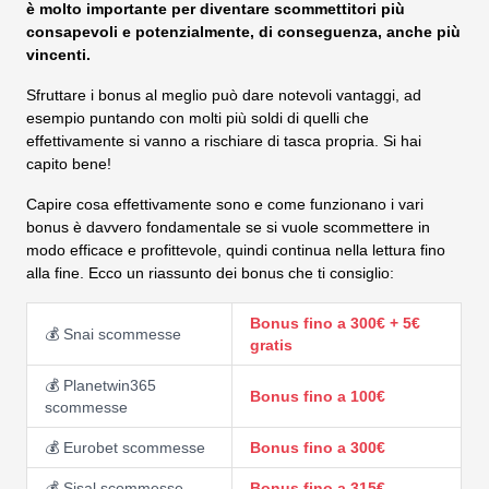
è molto importante per diventare scommettitori più
consapevoli e potenzialmente, di conseguenza, anche più
vincenti.
Sfruttare i bonus al meglio può dare notevoli vantaggi, ad
esempio puntando con molti più soldi di quelli che
effettivamente si vanno a rischiare di tasca propria. Si hai
capito bene!
Capire cosa effettivamente sono e come funzionano i vari
bonus è davvero fondamentale se si vuole scommettere in
modo efficace e profittevole, quindi continua nella lettura fino
alla fine. Ecco un riassunto dei bonus che ti consiglio:
Bonus fino a 300€ + 5€
💰 Snai scommesse
gratis
💰 Planetwin365
Bonus fino a 100€
scommesse
💰 Eurobet scommesse
Bonus fino a 300€
💰 Sisal scommesse
Bonus fino a 315€