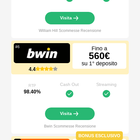
Visita
William Hill Scommesse
Recensione
#
6
Fino a
560€
su 1° deposito
4.4
Cash Out
Streaming
RTP
98.40%
Visita
Bwin Scommesse
Recensione
BONUS ESCLUSIVO