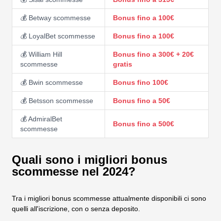
💰 Betway scommesse
Bonus fino a 100€
💰 LoyalBet scommesse
Bonus fino a 100€
💰 William Hill
Bonus fino a 300€ + 20€
scommesse
gratis
💰 Bwin scommesse
Bonus fino 100€
💰 Betsson scommesse
Bonus fino a 50€
💰 AdmiralBet
Bonus fino a 500€
scommesse
Quali sono i migliori bonus
scommesse nel 2024?
Tra i migliori bonus scommesse attualmente disponibili ci sono
quelli all'iscrizione, con o senza deposito.