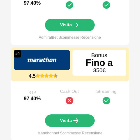
97.40%
Visita
AdmiralBet Scommesse
Recensione
#
9
Bonus
Fino a
350€
4.5
Cash Out
Streaming
RTP
97.40%
Visita
Marathonbet Scommesse
Recensione