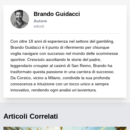
Brando Guidacci
Autore
articoli
Con oltre 18 anni di esperienza nel settore del gambling,
Brando Guidacci è il punto di riferimento per chiunque
voglia navigare con successo nel mondo delle scommesse
sportive. Cresciuto ascoltando le storie del padre,
leggendario croupier al casinò di San Remo, Brando ha
trasformato questa passione in una carriera di successo.
Da Corsico, vicino a Milano, condivide la sua profonda
conoscenza e intuizione con un tocco unico e sempre
innovativo, rendendo ogni analisi un’avventura​.
Articoli Correlati