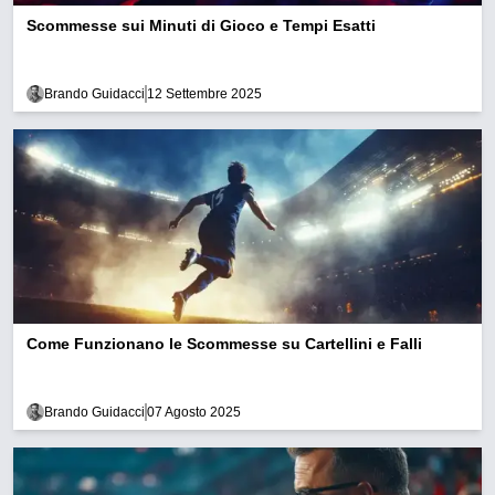
Scommesse sui Minuti di Gioco e Tempi Esatti
Brando Guidacci
12 Settembre 2025
Come Funzionano le Scommesse su Cartellini e Falli
Brando Guidacci
07 Agosto 2025