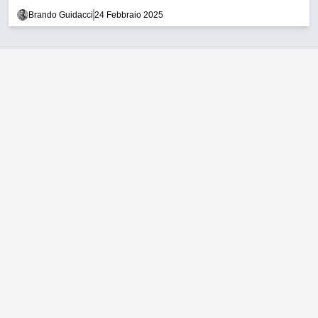
Brando Guidacci
24 Febbraio 2025