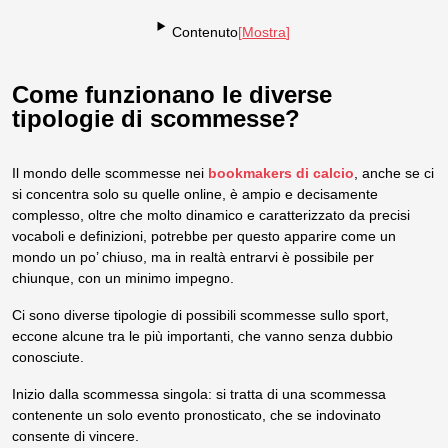
Contenuto
[
Mostra
]
Come funzionano le diverse
tipologie di scommesse?
Il mondo delle scommesse nei
bookmakers di calcio
, anche se ci
si concentra solo su quelle online, è ampio e decisamente
complesso, oltre che molto dinamico e caratterizzato da precisi
vocaboli e definizioni, potrebbe per questo apparire come un
mondo un po’ chiuso, ma in realtà entrarvi è possibile per
chiunque, con un minimo impegno.
Ci sono diverse tipologie di possibili scommesse sullo sport,
eccone alcune tra le più importanti, che vanno senza dubbio
conosciute.
Inizio dalla scommessa singola: si tratta di una scommessa
contenente un solo evento pronosticato, che se indovinato
consente di vincere.