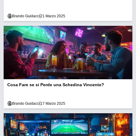
Brando Guidacci
21 Marzo 2025
Cosa Fare se si Perde una Schedina Vincente?
Brando Guidacci
17 Marzo 2025