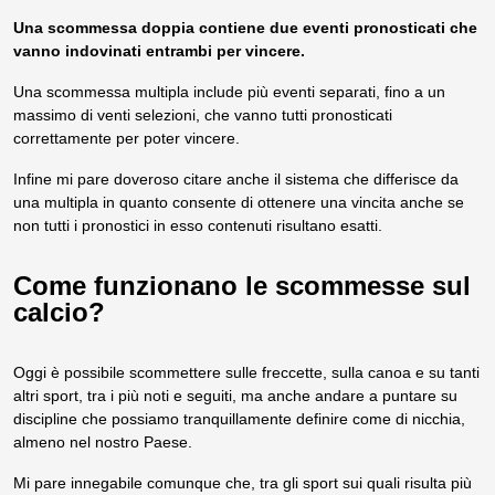
Una scommessa doppia contiene due eventi pronosticati che
vanno indovinati entrambi per vincere.
Una scommessa multipla include più eventi separati, fino a un
massimo di venti selezioni, che vanno tutti pronosticati
correttamente per poter vincere.
Infine mi pare doveroso citare anche il sistema che differisce da
una multipla in quanto consente di ottenere una vincita anche se
non tutti i pronostici in esso contenuti risultano esatti.
Come funzionano le scommesse sul
calcio?
Oggi è possibile scommettere sulle freccette, sulla canoa e su tanti
altri sport, tra i più noti e seguiti, ma anche andare a puntare su
discipline che possiamo tranquillamente definire come di nicchia,
almeno nel nostro Paese.
Mi pare innegabile comunque che, tra gli sport sui quali risulta più