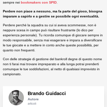
sempre nei
bookmakers con SPID
.
Perdere non piace a nessuno, ma fa parte del gioco, bisogna
imparare a capirlo e a gestire se possibile ogni eventualità.
Perdere perchè la squadra su cui si aveva scommesse, non è
neppure scesa in campo può risultare frustrante (lo dico per
esperienza personale). Tu ricorda comunque di giocare sempre in
modo responsabile, senza mai esagerare e impara a diversificare
le tue giocate e a mettere in conto anche queste possibilità, per
quanto non frequenti.
Con delle strategie di gestione del bankroll degne di questo nome
non ti farai mai trovare impreparato e alla lunga potrai prenderti
comunque le tue soddisfazioni, al netto di qualsiasi imprevisto in
campionato.
Brando Guidacci
Autore
articoli