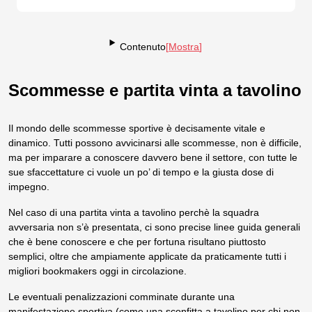
Contenuto
[
Mostra
]
Scommesse e partita vinta a tavolino
Il mondo delle scommesse sportive è decisamente vitale e
dinamico. Tutti possono avvicinarsi alle scommesse, non è difficile,
ma per imparare a conoscere davvero bene il settore, con tutte le
sue sfaccettature ci vuole un po’ di tempo e la giusta dose di
impegno.
Nel caso di una partita vinta a tavolino perchè la squadra
avversaria non s’è presentata, ci sono precise linee guida generali
che è bene conoscere e che per fortuna risultano piuttosto
semplici, oltre che ampiamente applicate da praticamente tutti i
migliori bookmakers oggi in circolazione.
Le eventuali penalizzazioni comminate durante una
manifestazione sportiva (come una sconfitta a tavolino per chi non