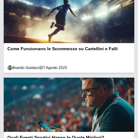
Come Funzionano le Scommesse su Cartellini e Falli
Brando Guidacci
07 Agosto 2025
Quali Eventi Sportivi Hanno le Quote Migliori?