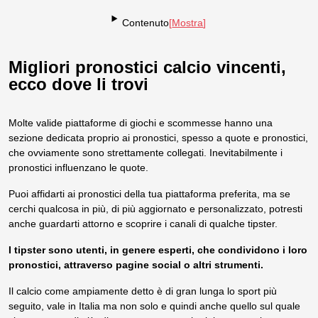
Contenuto
[
Mostra
]
Migliori pronostici calcio vincenti,
ecco dove li trovi
Molte valide piattaforme di giochi e scommesse hanno una
sezione dedicata proprio ai pronostici, spesso a quote e pronostici,
che ovviamente sono strettamente collegati. Inevitabilmente i
pronostici influenzano le quote.
Puoi affidarti ai pronostici della tua piattaforma preferita, ma se
cerchi qualcosa in più, di più aggiornato e personalizzato, potresti
anche guardarti attorno e scoprire i canali di qualche tipster.
I tipster sono utenti, in genere esperti, che condividono i loro
pronostici, attraverso pagine social o altri strumenti.
Il calcio come ampiamente detto è di gran lunga lo sport più
seguito, vale in Italia ma non solo e quindi anche quello sul quale