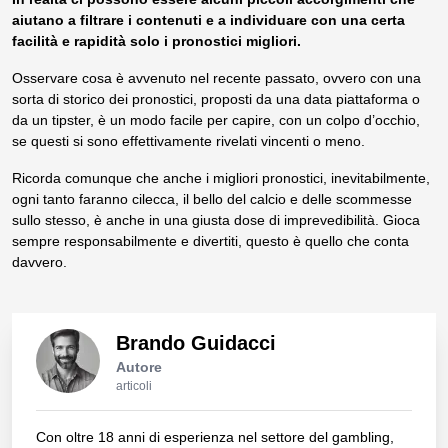
aiutano a filtrare i contenuti e a individuare con una certa
facilità e rapidità solo i pronostici migliori.
Osservare cosa è avvenuto nel recente passato, ovvero con una
sorta di storico dei pronostici, proposti da una data piattaforma o
da un tipster, è un modo facile per capire, con un colpo d’occhio,
se questi si sono effettivamente rivelati vincenti o meno.
Ricorda comunque che anche i migliori pronostici, inevitabilmente,
ogni tanto faranno cilecca, il bello del calcio e delle scommesse
sullo stesso, è anche in una giusta dose di imprevedibilità. Gioca
sempre responsabilmente e divertiti, questo è quello che conta
davvero.
Brando Guidacci
Autore
articoli
Con oltre 18 anni di esperienza nel settore del gambling,