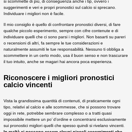
si scommette di più, di conseguenza anche i tip, ovvero i
suggerimenti e veri e propri pronostici sul calcio si sprecano.
Individuare i migliori non è facile.
Il mio consiglio è quello di confrontare pronostici diversi, di fare
qualche piccolo esperimento, sempre con cifre contenute e di
individuare quelli che ci sono parsi i migliori. Non basarti su pareri
o recensioni di altri, fa sempre le tue considerazioni e
naturalmente assumiti le tue responsabilità. Nessuno ti obbliga a
scommettere in un certo modo, usa il buon senso e non trascurare
il tuo intuito, anche se magari hai ancora poca esperienza.
Riconoscere i migliori pronostici
calcio vincenti
Vista la grandissima quantità di contenuti, di praticamente ogni
tipo, relativi al calcio e alle scommesse, che si possono trovare
oggi in rete, potrebbe sembrare complesso o a tratti quasi
impossibile mettere un po’ d’ordine e concentrarsi esclusivamente
sui pronostici migliori quelli che spesso quindi si rivelano vincenti.
In realtà ci possono essere alcuni piccoli accorgimenti che