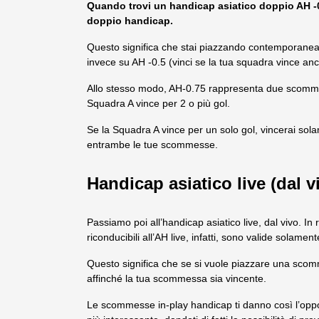
Quando trovi un handicap asiatico doppio AH -0.
doppio handicap.
Questo significa che stai piazzando contemporaneam
invece su AH -0.5 (vinci se la tua squadra vince anc
Allo stesso modo, AH-0.75 rappresenta due scommes
Squadra A vince per 2 o più gol.
Se la Squadra A vince per un solo gol, vincerai sol
entrambe le tue scommesse.
Handicap asiatico live (dal v
Passiamo poi all’handicap asiatico live, dal vivo. 
riconducibili all’AH live, infatti, sono valide solame
Questo significa che se si vuole piazzare una scomme
affinché la tua scommessa sia vincente.
Le scommesse in-play handicap ti danno così l’oppo