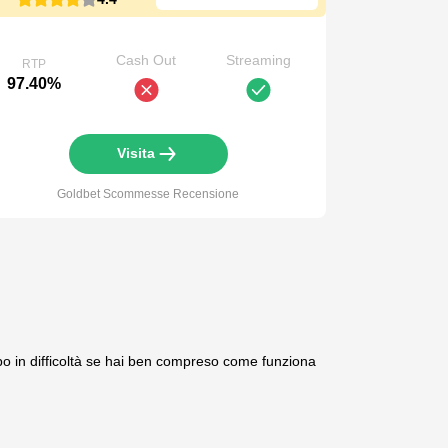
Cash Out
Streaming
RTP
97.40%
Visita
Goldbet Scommesse
Recensione
oppo in difficoltà se hai ben compreso come funziona