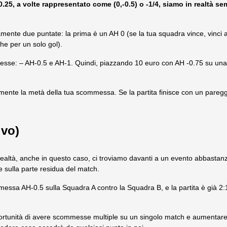
25, a volte rappresentato come (0,-0.5) o -1/4, siamo in realtà s
ente due puntate: la prima è un AH 0 (se la tua squadra vince, vinci 
he per un solo gol).
se: – AH-0.5 e AH-1. Quindi, piazzando 10 euro con AH -0.75 su una pa
amente la metà della tua scommessa. Se la partita finisce con un pareg
ivo)
In realtà, anche in questo caso, ci troviamo davanti a un evento abbas
nte sulla parte residua del match.
ssa AH-0.5 sulla Squadra A contro la Squadra B, e la partita è già 2:1,
rtunità di avere scommesse multiple su un singolo match e aumentare il