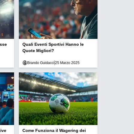
sse
Quali Eventi Sportivi Hanno le
Quote Migliori?
Brando Guidacci
25 Marzo 2025
ive
Come Funziona il Wagering dei