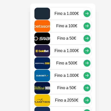
Fino a
1.000€
Fino a
100€
Fino a
50€
Fino a
1.000€
Fino a
500€
Fino a
1.000€
Fino a
50€
Fino a
2050€