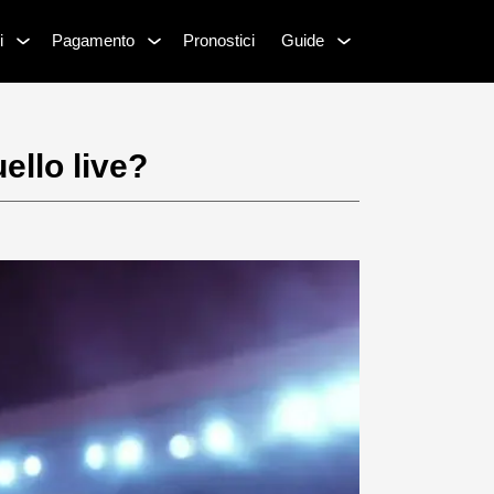
i
Pagamento
Pronostici
Guide
ello live?