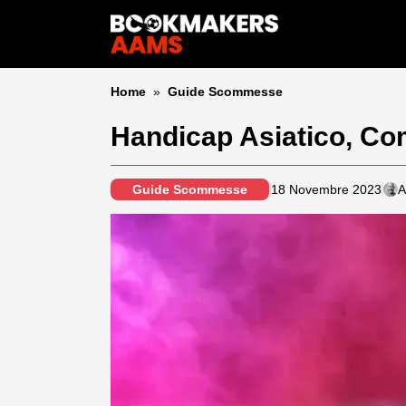
Home
»
Guide Scommesse
Handicap Asiatico, Co
Guide Scommesse
18 Novembre 2023
A