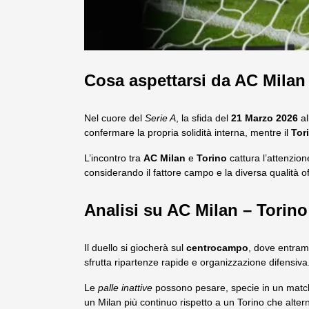
Cosa aspettarsi da AC Milan
Nel cuore del
Serie A
, la sfida del
21 Marzo 2026
al
confermare la propria solidità interna, mentre il
Tor
L’incontro tra
AC Milan
e
Torino
cattura l’attenzione
considerando il fattore campo e la diversa qualità 
Analisi su AC Milan – Torino
Il duello si giocherà sul
centrocampo
, dove entramb
sfrutta ripartenze rapide e organizzazione difensiva
Le
palle inattive
possono pesare, specie in un match
un Milan più continuo rispetto a un Torino che altern