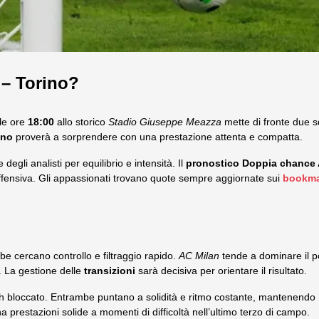
 – Torino?
le ore
18:00
allo storico
Stadio Giuseppe Meazza
mette di fronte due sq
ino
proverà a sorprendere con una prestazione attenta e compatta.
 degli analisti per equilibrio e intensità. Il
pronostico Doppia chance 
offensiva. Gli appassionati trovano quote sempre aggiornate sui
bookma
e cercano controllo e filtraggio rapido.
AC Milan
tende a dominare il po
. La gestione delle
transizioni
sarà decisiva per orientare il risultato.
 bloccato. Entrambe puntano a solidità e ritmo costante, mantenendo
a prestazioni solide a momenti di difficoltà nell’ultimo terzo di campo.