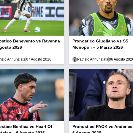
ostico Benevento vs Ravenna
Pronostico Giugliano vs SS
Agosto 2026
Monopoli – 5 Marzo 2026
rizio Annunziata
07 Agosto 2026
Patrizio Annunziata
06 Agosto 202
ostico Benfica vs Heart Of
Pronostico PAOK vs Anderlec
othian – 6 Agosto 2026
6 Agosto 2026