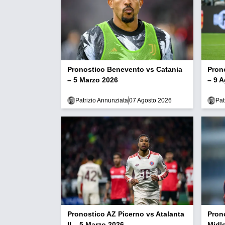
Pronostico Benevento vs Catania
Pron
– 5 Marzo 2026
– 9 
Patrizio Annunziata
07 Agosto 2026
Pat
Pronostico AZ Picerno vs Atalanta
Pron
II – 5 Marzo 2026
Midl