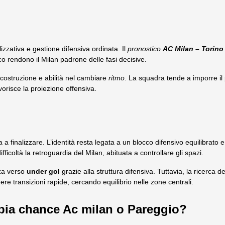
zzativa e gestione difensiva ordinata. Il
pronostico
AC Milan – Torino
ioco rendono il Milan padrone delle fasi decisive.
 costruzione e abilità nel cambiare
ritmo
. La squadra tende a imporre il p
favorisce la proiezione offensiva.
a a finalizzare. L’identità resta legata a un blocco difensivo equilibrato
fficoltà la retroguardia del Milan, abituata a controllare gli spazi.
za verso
under gol
grazie alla struttura difensiva. Tuttavia, la ricerca 
 transizioni rapide, cercando equilibrio nelle zone centrali.
ia chance Ac milan o Pareggio?