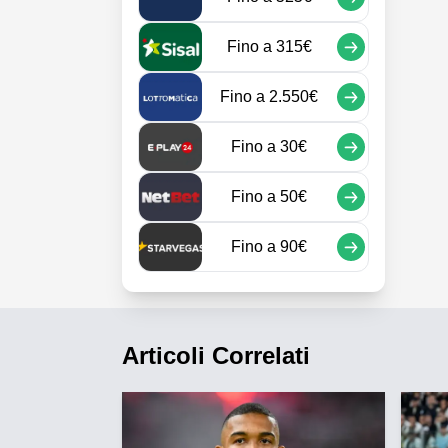
Fino a
315€
Fino a
2.550€
Fino a
30€
Fino a
50€
Fino a
90€
Articoli Correlati