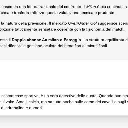
o
nasce da una lettura razionale del confronto: il
Milan
è più continuo in
ra casa e trasferta rafforza questa valutazione tecnica e prudente.
 la natura della previsione. Il mercato
Over/Under Gol
suggerisce scena
’opzione tatticamente sensata e coerente con la fisionomia del match.
esta il
Doppia chance Ac milan o Pareggio
. La struttura equilibrata 
chi difensivi e gestione oculata del ritmo fino ai minuti finali.
 scommesse sportive, è un vero detective delle quote. Quando non sta d
ul volto. Ama il calcio, ma sa tutto anche sulle corse dei cavalli e sugli 
 di adrenalina e numeri.