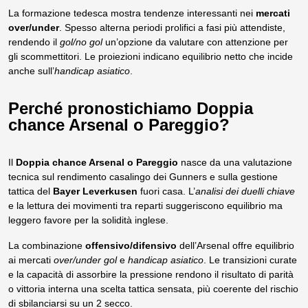
La formazione tedesca mostra tendenze interessanti nei
mercati
over/under
. Spesso alterna periodi prolifici a fasi più attendiste,
rendendo il
gol/no gol
un’opzione da valutare con attenzione per
gli scommettitori. Le proiezioni indicano equilibrio netto che incide
anche sull’
handicap asiatico
.
Perché pronostichiamo Doppia
chance Arsenal o Pareggio?
Il
Doppia chance Arsenal o Pareggio
nasce da una valutazione
tecnica sul rendimento casalingo dei Gunners e sulla gestione
tattica del
Bayer Leverkusen
fuori casa. L’
analisi dei duelli chiave
e la lettura dei movimenti tra reparti suggeriscono equilibrio ma
leggero favore per la solidità inglese.
La combinazione
offensivo/difensivo
dell’Arsenal offre equilibrio
ai mercati
over/under gol
e
handicap asiatico
. Le transizioni curate
e la capacità di assorbire la pressione rendono il risultato di parità
o vittoria interna una scelta tattica sensata, più coerente del rischio
di sbilanciarsi su un 2 secco.