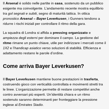
Il
Arsenal
è solido nelle partite in
casa
, sostenuto da un pubblico
esigente ma coinvolgente. L’andamento recente mostra equilibrio
tra
gol segnati e subiti
, segno di maturità tattica. In ottica
pronostico
Arsenal – Bayer Leverkusen
, i Gunners tendono a
ridurre i rischi iniziali per controllare il ritmo della gara.
La squadra di Londra si affida a
pressing organizzato
e
ampiezza degli esterni
per dominare il campo. La gestione del
ritmo
rimane un punto chiave, utile per indirizzare i mercati come il
1X2
e l’
handicap asiatico
verso soluzioni di stabilità. Efficienza e
adattamento restano le parole d’ordine.
Come arriva Bayer Leverkusen?
Il
Bayer Leverkusen
mantiene buone prestazioni in
trasferta
,
costruendo gioco con verticalità controllata e movimenti stretti tra
le linee. L’organizzazione permette di restare competitivi anche
contro avversari più esperti. Un’identità chiara e un ritmo
sostenuto saranno determinanti per fronteggiare la pressione
inglese al
Emirates Stadio
.