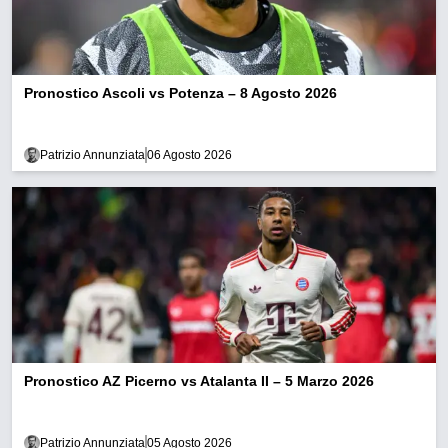
Pronostico Ascoli vs Potenza – 8 Agosto 2026
Patrizio Annunziata
06 Agosto 2026
Pronostico AZ Picerno vs Atalanta II – 5 Marzo 2026
Patrizio Annunziata
05 Agosto 2026