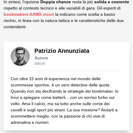
In sintesi, l’opzione
Doppia chance
resta la più
solida e coerente
rispetto al contesto tecnico e alle variabili di gara. Gli esperti di
bookmakers AAMS sicuri
la indicano come scelta a basso
rischio, in linea con la natura tattica e le caratteristiche delle due
contendenti.
Patrizio Annunziata
Autore
articoli
Con oltre 15 anni di esperienza nel mondo delle
scommesse sportive, è un vero detective delle quote.
Quando non sta decifrando le strategie dei bookmaker, lo
trovi a spiegare come batterli... con un sorriso furbo sul
volto. Ama il calcio, ma sa tutto anche sulle corse dei
cavalli e sugli sport più strani. La sua missione? Aiutarti a
scommettere meglio, con la passione di chi vive di
adrenalina e numeri.