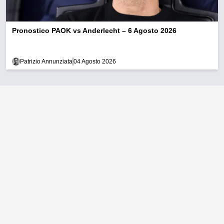
Pronostico PAOK vs Anderlecht – 6 Agosto 2026
Patrizio Annunziata
04 Agosto 2026