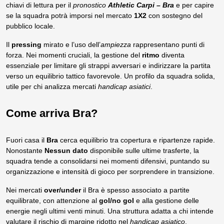
chiavi di lettura per il
pronostico
Athletic Carpi – Bra
e per capire
se la squadra potrà imporsi nel mercato
1X2
con sostegno del
pubblico locale.
Il
pressing
mirato e l’uso dell’
ampiezza
rappresentano punti di
forza. Nei momenti cruciali, la gestione del
ritmo
diventa
essenziale per limitare gli strappi avversari e indirizzare la partita
verso un equilibrio tattico favorevole. Un profilo da squadra solida,
utile per chi analizza mercati
handicap asiatici
.
Come arriva Bra?
Fuori casa il
Bra
cerca equilibrio tra copertura e ripartenze rapide.
Nonostante
Nessun dato
disponibile sulle ultime trasferte, la
squadra tende a consolidarsi nei momenti difensivi, puntando su
organizzazione e intensità di gioco per sorprendere in transizione.
Nei mercati
over/under
il Bra è spesso associato a partite
equilibrate, con attenzione al
gol/no gol
e alla gestione delle
energie negli ultimi venti minuti. Una struttura adatta a chi intende
valutare il rischio di margine ridotto nel
handicap asiatico
.