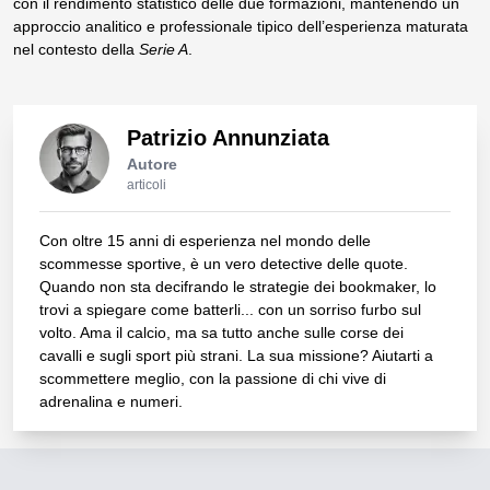
con il rendimento statistico delle due formazioni, mantenendo un
approccio analitico e professionale tipico dell’esperienza maturata
nel contesto della
Serie A
.
Patrizio Annunziata
Autore
articoli
Con oltre 15 anni di esperienza nel mondo delle
scommesse sportive, è un vero detective delle quote.
Quando non sta decifrando le strategie dei bookmaker, lo
trovi a spiegare come batterli... con un sorriso furbo sul
volto. Ama il calcio, ma sa tutto anche sulle corse dei
cavalli e sugli sport più strani. La sua missione? Aiutarti a
scommettere meglio, con la passione di chi vive di
adrenalina e numeri.