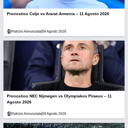
Pronostico Celje vs Ararat-Armenia – 11 Agosto 2026
Patrizio Annunziata
09 Agosto 2026
Pronostico NEC Nijmegen vs Olympiakos Piraeus – 11
Agosto 2026
Patrizio Annunziata
09 Agosto 2026