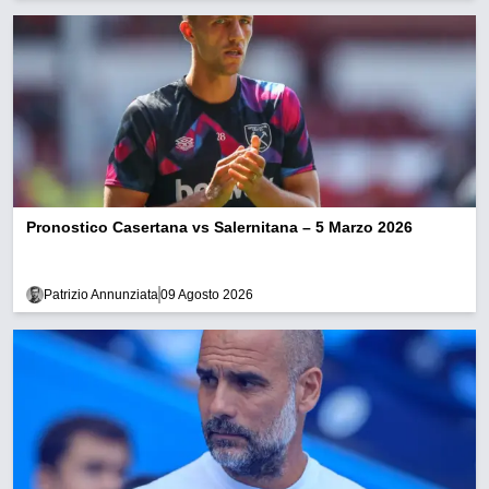
Pronostico Casertana vs Salernitana – 5 Marzo 2026
Patrizio Annunziata
09 Agosto 2026