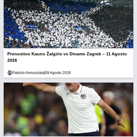
Pronostico Kauno Žalgiris vs Dinamo Zagreb – 11 Agosto
2026
Patrizio Annunziata
09 Agosto 2026