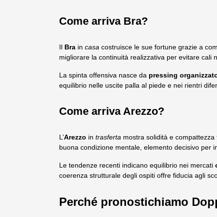
Come arriva Bra?
Il
Bra
in
casa
costruisce le sue fortune grazie a comp
migliorare la continuità realizzativa per evitare cali n
La spinta offensiva nasce da
pressing organizzat
equilibrio nelle uscite palla al piede e nei rientri di
Come arriva Arezzo?
L’
Arezzo
in
trasferta
mostra solidità e compattezza t
buona condizione mentale, elemento decisivo per inte
Le tendenze recenti indicano equilibrio nei mercati
coerenza strutturale degli ospiti offre fiducia agli sc
Perché pronostichiamo Dopp