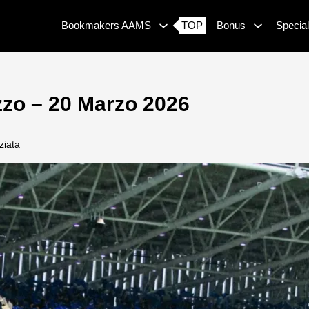
Bookmakers AAMS
TOP
Bonus
Special
zzo – 20 Marzo 2026
ziata