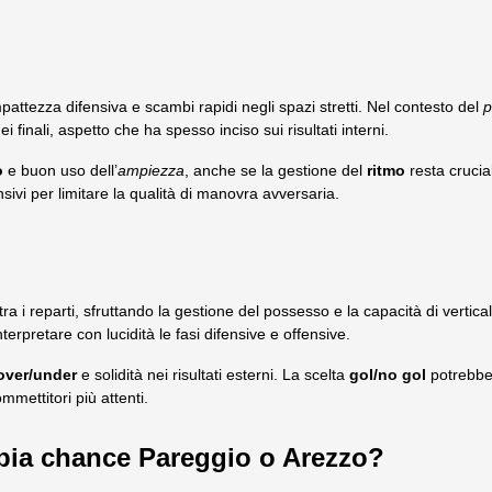
attezza difensiva e scambi rapidi negli spazi stretti. Nel contesto del
p
ei finali, aspetto che ha spesso inciso sui risultati interni.
o
e buon uso dell’
ampiezza
, anche se la gestione del
ritmo
resta crucia
fensivi per limitare la qualità di manovra avversaria.
ra i reparti, sfruttando la gestione del possesso e la capacità di verti
rpretare con lucidità le fasi difensive e offensive.
over/under
e solidità nei risultati esterni. La scelta
gol/no gol
potrebbe 
ommettitori più attenti.
ia chance Pareggio o Arezzo?