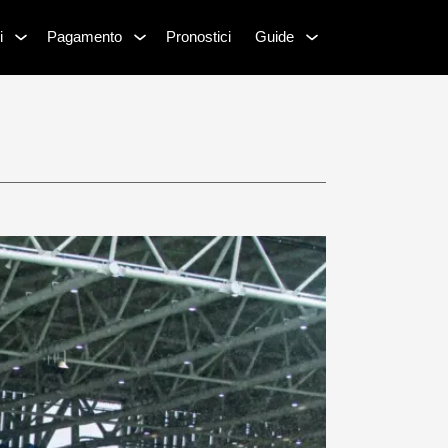
i
Pagamento
Pronostici
Guide