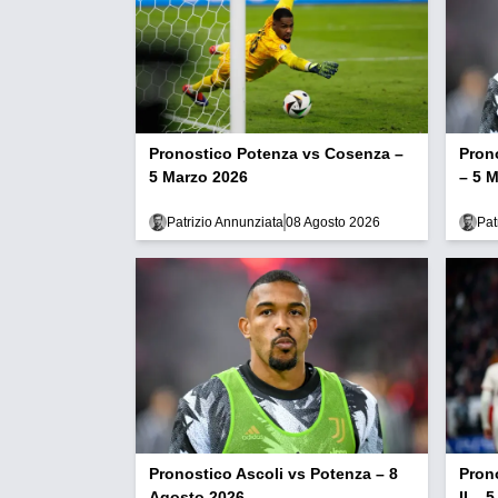
Pronostico Potenza vs Cosenza –
Pron
5 Marzo 2026
– 5 
Patrizio Annunziata
08 Agosto 2026
Pat
Pronostico Ascoli vs Potenza – 8
Pron
Agosto 2026
II – 