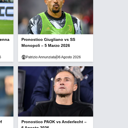
venna
Pronostico Giugliano vs SS
Monopoli – 5 Marzo 2026
6
Patrizio Annunziata
06 Agosto 2026
f
Pronostico PAOK vs Anderlecht –
6 Agosto 2026