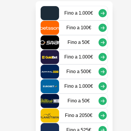
Fino a
1.000€
Fino a
100€
Fino a
50€
Fino a
1.000€
Fino a
500€
Fino a
1.000€
Fino a
50€
Fino a
2050€
Fino a
525€