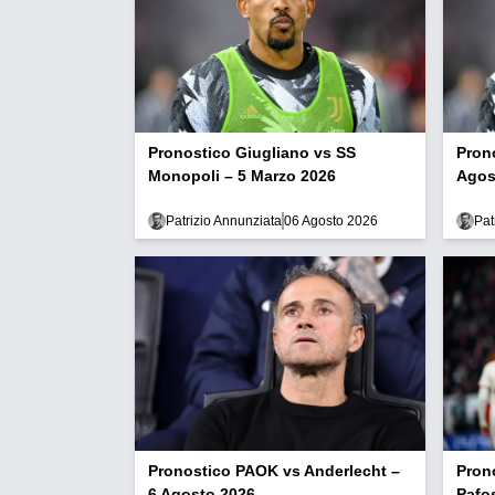
Pronostico Giugliano vs SS
Prono
Monopoli – 5 Marzo 2026
Agos
Patrizio Annunziata
06 Agosto 2026
Pat
Pronostico PAOK vs Anderlecht –
Pron
6 Agosto 2026
Pafo