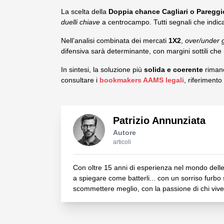
La scelta della
Doppia chance Cagliari o Pareggi
duelli chiave
a centrocampo. Tutti segnali che indica
Nell’analisi combinata dei mercati
1X2
,
over/under 
difensiva sarà determinante, con margini sottili che
In sintesi, la soluzione più
solida e coerente
rimane
consultare i
bookmakers AAMS legali
, riferiment
Patrizio Annunziata
Autore
articoli
Con oltre 15 anni di esperienza nel mondo delle
a spiegare come batterli... con un sorriso furbo s
scommettere meglio, con la passione di chi vive