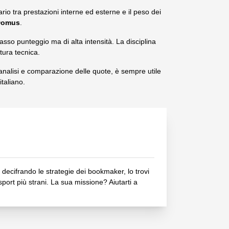
vario tra prestazioni interne ed esterne e il peso dei
Domus
.
basso punteggio ma di alta intensità. La disciplina
ttura tecnica.
i analisi e comparazione delle quote, è sempre utile
taliano.
ecifrando le strategie dei bookmaker, lo trovi
sport più strani. La sua missione? Aiutarti a