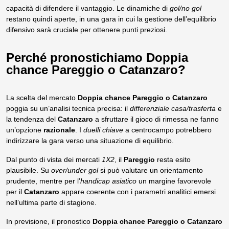
capacità di difendere il vantaggio. Le dinamiche di
gol/no gol
restano quindi aperte, in una gara in cui la gestione dell’equilibrio
difensivo sarà cruciale per ottenere punti preziosi.
Perché pronostichiamo Doppia
chance Pareggio o Catanzaro?
La scelta del mercato
Doppia chance Pareggio o Catanzaro
poggia su un’analisi tecnica precisa: il
differenziale casa/trasferta
e
la tendenza del
Catanzaro
a sfruttare il gioco di rimessa ne fanno
un’opzione
razionale
. I
duelli chiave
a centrocampo potrebbero
indirizzare la gara verso una situazione di equilibrio.
Dal punto di vista dei mercati
1X2
, il
Pareggio
resta esito
plausibile. Su
over/under gol
si può valutare un orientamento
prudente, mentre per l’
handicap asiatico
un margine favorevole
per il
Catanzaro
appare coerente con i parametri analitici emersi
nell’ultima parte di stagione.
In previsione, il pronostico
Doppia chance Pareggio o Catanzaro