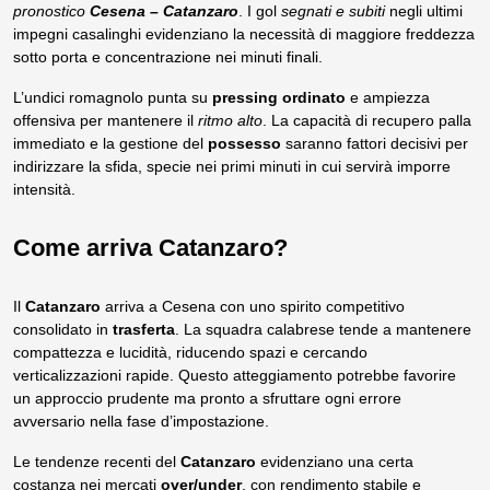
pronostico
Cesena – Catanzaro
. I gol
segnati e subiti
negli ultimi
impegni casalinghi evidenziano la necessità di maggiore freddezza
sotto porta e concentrazione nei minuti finali.
L’undici romagnolo punta su
pressing ordinato
e ampiezza
offensiva per mantenere il
ritmo alto
. La capacità di recupero palla
immediato e la gestione del
possesso
saranno fattori decisivi per
indirizzare la sfida, specie nei primi minuti in cui servirà imporre
intensità.
Come arriva Catanzaro?
Il
Catanzaro
arriva a Cesena con uno spirito competitivo
consolidato in
trasferta
. La squadra calabrese tende a mantenere
compattezza e lucidità, riducendo spazi e cercando
verticalizzazioni rapide. Questo atteggiamento potrebbe favorire
un approccio prudente ma pronto a sfruttare ogni errore
avversario nella fase d’impostazione.
Le tendenze recenti del
Catanzaro
evidenziano una certa
costanza nei mercati
over/under
, con rendimento stabile e