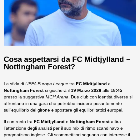
Cosa aspettarsi da FC Midtjylland –
Nottingham Forest?
La sfida di
UEFA Europa League
tra
FC Midtjylland
e
Nottingham Forest
si giocherà il
19 Marzo 2026
alle
18:45
presso la suggestiva
MCH Arena
. Due club con identità diverse si
affrontano in una gara che potrebbe incidere pesantemente
sull’equilibrio del girone e spostare gli equilibri tattici europei.
Il confronto fra
FC Midtjylland
e
Nottingham Forest
attira
l’attenzione degli analisti per il suo mix di ritmo scandinavo e
pragmatismo inglese. Gli scommettitori seguono con interesse il