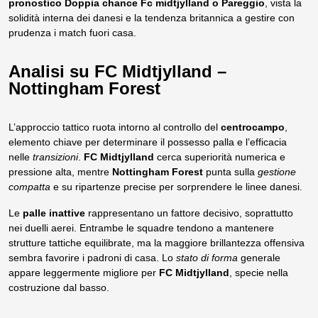
pronostico Doppia chance Fc midtjylland o Pareggio
, vista la
solidità interna dei danesi e la tendenza britannica a gestire con
prudenza i match fuori casa.
Analisi su FC Midtjylland –
Nottingham Forest
L’approccio tattico ruota intorno al controllo del
centrocampo
,
elemento chiave per determinare il possesso palla e l’efficacia
nelle
transizioni
.
FC Midtjylland
cerca superiorità numerica e
pressione alta, mentre
Nottingham Forest
punta sulla
gestione
compatta
e su ripartenze precise per sorprendere le linee danesi.
Le
palle inattive
rappresentano un fattore decisivo, soprattutto
nei duelli aerei. Entrambe le squadre tendono a mantenere
strutture tattiche equilibrate, ma la maggiore brillantezza offensiva
sembra favorire i padroni di casa. Lo
stato di forma
generale
appare leggermente migliore per
FC Midtjylland
, specie nella
costruzione dal basso.