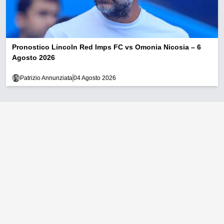
Pronostico Lincoln Red Imps FC vs Omonia Nicosia – 6
Agosto 2026
Patrizio Annunziata
04 Agosto 2026