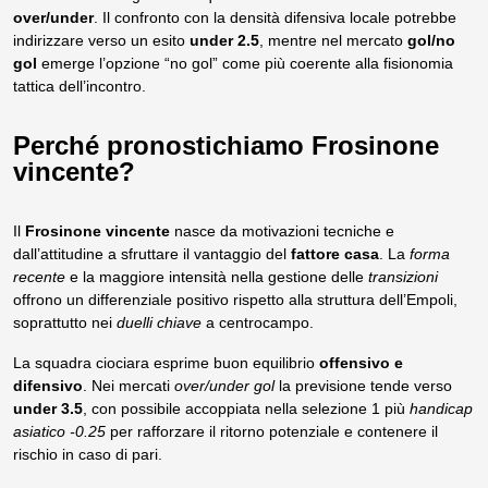
over/under
. Il confronto con la densità difensiva locale potrebbe
indirizzare verso un esito
under 2.5
, mentre nel mercato
gol/no
gol
emerge l’opzione “no gol” come più coerente alla fisionomia
tattica dell’incontro.
Perché pronostichiamo Frosinone
vincente?
Il
Frosinone vincente
nasce da motivazioni tecniche e
dall’attitudine a sfruttare il vantaggio del
fattore casa
. La
forma
recente
e la maggiore intensità nella gestione delle
transizioni
offrono un differenziale positivo rispetto alla struttura dell’Empoli,
soprattutto nei
duelli chiave
a centrocampo.
La squadra ciociara esprime buon equilibrio
offensivo e
difensivo
. Nei mercati
over/under gol
la previsione tende verso
under 3.5
, con possibile accoppiata nella selezione 1 più
handicap
asiatico -0.25
per rafforzare il ritorno potenziale e contenere il
rischio in caso di pari.