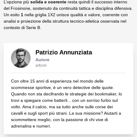
L’opzione più
solida e coerente
resta quindi il successo interno
del Frosinone, sostenuto da continuità tattica e disciplina difensiva.
Un esito
1
nella griglia 1X2 unisce qualità e valore, coerente con
analisi e proiezione della struttura tecnico-atletica osservata nel
contesto di Serie B.
Patrizio Annunziata
Autore
articoli
Con oltre 15 anni di esperienza nel mondo delle
scommesse sportive, è un vero detective delle quote.
Quando non sta decifrando le strategie dei bookmaker, lo
trovi a spiegare come batterli... con un sorriso furbo sul
volto. Ama il calcio, ma sa tutto anche sulle corse dei
cavalli e sugli sport più strani. La sua missione? Aiutarti a
scommettere meglio, con la passione di chi vive di
adrenalina e numeri.