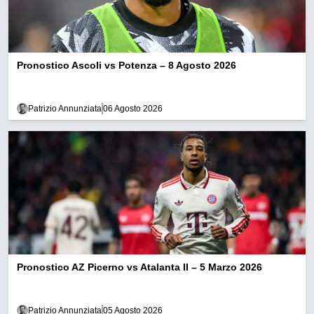
Pronostico Ascoli vs Potenza – 8 Agosto 2026
Patrizio Annunziata
06 Agosto 2026
Pronostico AZ Picerno vs Atalanta II – 5 Marzo 2026
Patrizio Annunziata
05 Agosto 2026