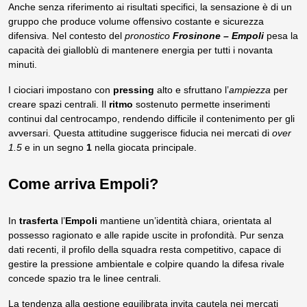
Anche senza riferimento ai risultati specifici, la sensazione è di un
gruppo che produce volume offensivo costante e sicurezza
difensiva. Nel contesto del
pronostico
Frosinone – Empoli
pesa la
capacità dei gialloblù di mantenere energia per tutti i novanta
minuti.
I ciociari impostano con
pressing
alto e sfruttano l’
ampiezza
per
creare spazi centrali. Il
ritmo
sostenuto permette inserimenti
continui dal centrocampo, rendendo difficile il contenimento per gli
avversari. Questa attitudine suggerisce fiducia nei mercati di
over
1.5
e in un segno
1
nella giocata principale.
Come arriva Empoli?
In
trasferta
l’
Empoli
mantiene un’identità chiara, orientata al
possesso ragionato e alle rapide uscite in profondità. Pur senza
dati recenti, il profilo della squadra resta competitivo, capace di
gestire la pressione ambientale e colpire quando la difesa rivale
concede spazio tra le linee centrali.
La tendenza alla gestione equilibrata invita cautela nei mercati