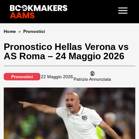
Home
»
Pronostici
Pronostico Hellas Verona vs
AS Roma – 24 Maggio 2026
Pronostici
22 Maggio 2026
Patrizio Annunziata