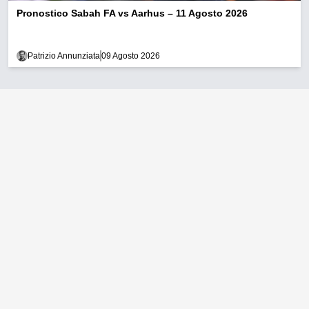
Pronostico Sabah FA vs Aarhus – 11 Agosto 2026
Patrizio Annunziata
09 Agosto 2026