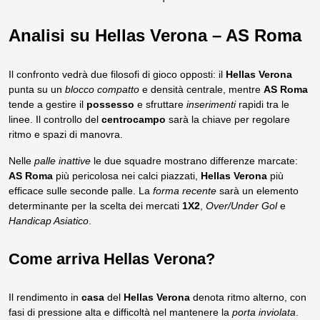
Analisi su Hellas Verona – AS Roma
Il confronto vedrà due filosofi di gioco opposti: il
Hellas Verona
punta su un
blocco compatto
e densità centrale, mentre
AS Roma
tende a gestire il
possesso
e sfruttare
inserimenti
rapidi tra le
linee. Il controllo del
centrocampo
sarà la chiave per regolare
ritmo e spazi di manovra.
Nelle
palle inattive
le due squadre mostrano differenze marcate:
AS Roma
più pericolosa nei calci piazzati,
Hellas Verona
più
efficace sulle seconde palle. La
forma recente
sarà un elemento
determinante per la scelta dei mercati
1X2
,
Over/Under Gol
e
Handicap Asiatico
.
Come arriva Hellas Verona?
Il rendimento in
casa
del
Hellas Verona
denota ritmo alterno, con
fasi di pressione alta e difficoltà nel mantenere la
porta inviolata
.