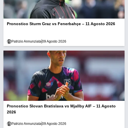
Pronostico Sturm Graz vs Fenerbahçe – 11 Agosto 2026
Patrizio Annunziata
09 Agosto 2026
Pronostico Slovan Bratislava vs Mjallby AIF – 11 Agosto
2026
Patrizio Annunziata
09 Agosto 2026