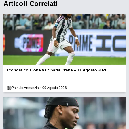
Articoli Correlati
Pronostico Lione vs Sparta Praha – 11 Agosto 2026
Patrizio Annunziata
09 Agosto 2026