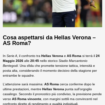
Cosa aspettarsi da Hellas Verona –
AS Roma?
In
Serie A
, il confronto tra
Hellas Verona
e
AS Roma
si terrà il
24
Maggio 2026
alle
20:45
nello storico
Stadio Marcantonio
Bentegodi
. Una sfida che promette tensione tattica, intensità e
posta alta, considerando il momento decisivo della stagione per
entrambe le squadre.
L’attenzione sarà massima:
AS Roma
cerca conferme dopo le
ultime prestazioni, mentre
Hellas Verona
punta sull’orgoglio
casalingo. Secondo il
pronostico
più condiviso, la previsione pende
verso
AS Roma vincente
, con margini sottili ma convincenti nel
confronto diretto di rendimento e qualità individuali.