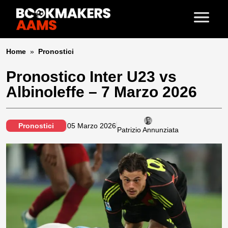
Home
»
Pronostici
Pronostico Inter U23 vs
Albinoleffe – 7 Marzo 2026
Pronostici
05 Marzo 2026
Patrizio Annunziata