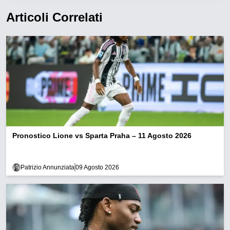
Articoli Correlati
Pronostico Lione vs Sparta Praha – 11 Agosto 2026
Patrizio Annunziata
09 Agosto 2026