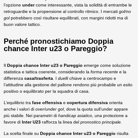
l’opzione
under
come interessante, vista la solidità di entrambe le
retroguardie e la propensione al controllo ritmico. I mercati
gol/no
gol
potrebbero così risultare equilibrati, con margini ridotti ma di
buon valore tattico.
Perché pronostichiamo Doppia
chance Inter u23 o Pareggio?
Il
Doppia chance Inter u23 o Pareggio
emerge come soluzione
statistica e tattica coerente, considerando la
forma recente
e la
differenza
casa/trasferta
. I
duelli chiave
a centrocampo e
l’attitudine alla gestione del pallone rendono più probabile un esito
positivo o equilibrato per la squadra di casa.
L’equilibrio tra
fase offensiva
e
copertura difensiva
orienta
anche i valori di
over/under gol
, dove la quota sull’under appare
più stabile. Nei parametri di
handicap asiatico
, una protezione a
favore di
Inter U23
rafforza la linea del
pronostico principale
.
La scelta finale su
Doppia chance Inter u23 o Pareggio
risulta