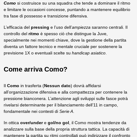
Como
si costruisce su una squadra che tende a dominare il ritmo
e limitare le occasioni concesse, puntando a mantenere equilibrio
tra fase di possesso e transizione difensiva.
L’efficacia del
pressing
e l’uso dell’
ampiezza
saranno centrali. Il
controllo del
ritmo
è spesso ciò che distingue la Juve,
specialmente nei momenti chiave, dove la gestione della partita
diventa un fattore tecnico e mentale cruciale per sostenere la
previsione 1X o eventuali scelte su
handicap asiatico
.
Come arriva Como?
Il
Como
in trasferta (
Nessun dato
) dovrà affidarsi
all’organizzazione difensiva e alla compattezza per contenere la
pressione bianconera. L’attenzione agli sviluppi sulle fasce potrà
rivelarsi determinante per il bilanciamento dell’11 in campo,
fondamentale nei contesti di
Serie A
.
In ottica
over/under
e
gol/no gol
, il Como mostra tendenze da
analizzare sulla base della propria struttura tattica. La capacità di
mantenere la partita su ritmi controllati può indirizzare il confronto