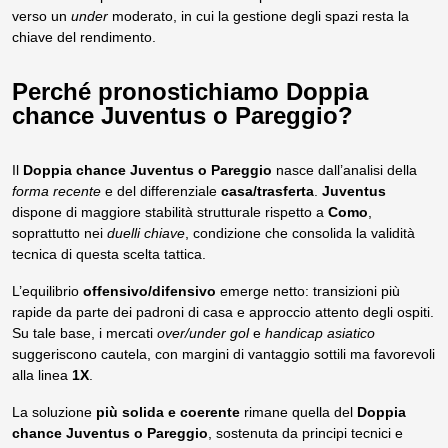
verso un
under
moderato, in cui la gestione degli spazi resta la
chiave del rendimento.
Perché pronostichiamo Doppia
chance Juventus o Pareggio?
Il
Doppia chance Juventus o Pareggio
nasce dall’analisi della
forma recente
e del differenziale
casa/trasferta
.
Juventus
dispone di maggiore stabilità strutturale rispetto a
Como
,
soprattutto nei
duelli chiave
, condizione che consolida la validità
tecnica di questa scelta tattica.
L’equilibrio
offensivo/difensivo
emerge netto: transizioni più
rapide da parte dei padroni di casa e approccio attento degli ospiti.
Su tale base, i mercati
over/under gol
e
handicap asiatico
suggeriscono cautela, con margini di vantaggio sottili ma favorevoli
alla linea
1X
.
La soluzione
più solida e coerente
rimane quella del
Doppia
chance Juventus o Pareggio
, sostenuta da principi tecnici e