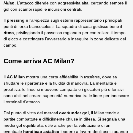
Milan
. L’attacco difende con aggressività alta, cercando sempre il
gol con scambi rapidi e incursioni centrali.
Il
pressing
e l’
ampiezza
sugli esterni rappresentano i principali
punti di forza biancocelesti. La squadra di casa gestisce bene il
ritmo
, privilegiando il possesso ragionato per controllare il tempo
di gioco e costringere l’avversario a inseguire in zone delicate del
campo.
Come arriva AC Milan?
Il
AC Milan
mostra una certa affidabilità in
trasferta
, dove sa
sfruttare le ripartenze e la fluidità di manovra. La mentalità è
proattiva: le linee si muovono compatte e i giocatori più offensivi
sono abili nel creare superiorità numerica tra le linee per innescare
i terminali d’attacco.
Dal punto di vista dei mercati
over/under gol
, il Milan tende a
partite combattute e difficilmente chiuse in difesa. Si segnala una
media gol equilibrata, utile anche per la valutazione di un
eventuale
handicap asiatico
leggero a favore degli ospiti quando