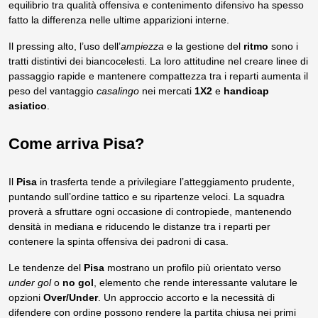
equilibrio tra qualità offensiva e contenimento difensivo ha spesso
fatto la differenza nelle ultime apparizioni interne.
Il pressing alto, l’uso dell’
ampiezza
e la gestione del
ritmo
sono i
tratti distintivi dei biancocelesti. La loro attitudine nel creare linee di
passaggio rapide e mantenere compattezza tra i reparti aumenta il
peso del vantaggio
casalingo
nei mercati
1X2
e
handicap
asiatico
.
Come arriva Pisa?
Il
Pisa
in trasferta tende a privilegiare l’atteggiamento prudente,
puntando sull’ordine tattico e su ripartenze veloci. La squadra
proverà a sfruttare ogni occasione di contropiede, mantenendo
densità in mediana e riducendo le distanze tra i reparti per
contenere la spinta offensiva dei padroni di casa.
Le tendenze del
Pisa
mostrano un profilo più orientato verso
under gol
o
no gol
, elemento che rende interessante valutare le
opzioni
Over/Under
. Un approccio accorto e la necessità di
difendere con ordine possono rendere la partita chiusa nei primi