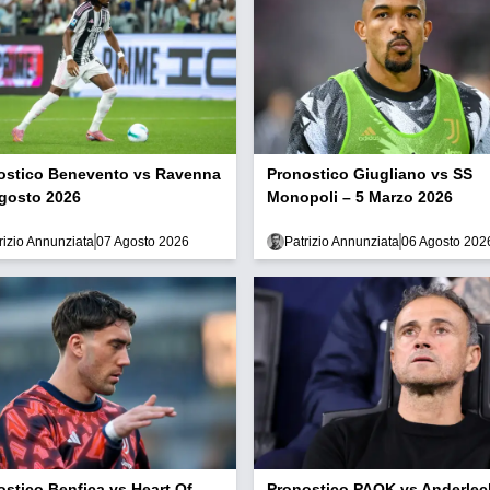
ostico Benevento vs Ravenna
Pronostico Giugliano vs SS
Agosto 2026
Monopoli – 5 Marzo 2026
rizio Annunziata
07 Agosto 2026
Patrizio Annunziata
06 Agosto 202
ostico Benfica vs Heart Of
Pronostico PAOK vs Anderlec