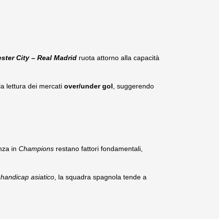
ter City – Real Madrid
ruota attorno alla capacità
la lettura dei mercati
over/under gol
, suggerendo
enza in
Champions
restano fattori fondamentali,
e
handicap asiatico
, la squadra spagnola tende a