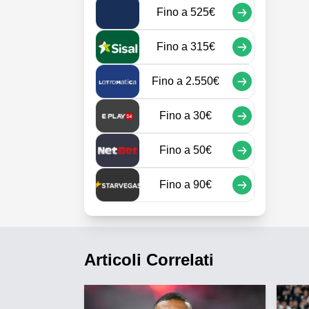
Fino a
525€
Fino a
315€
Fino a
2.550€
Fino a
30€
Fino a
50€
Fino a
90€
Articoli Correlati