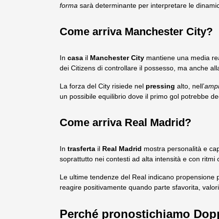
forma
sarà determinante per interpretare le dinami
Come arriva Manchester City?
In
casa
il
Manchester City
mantiene una media real
dei Citizens di controllare il possesso, ma anche alla
La forza del City risiede nel
pressing
alto, nell’
amp
un possibile equilibrio dove il primo gol potrebbe d
Come arriva Real Madrid?
In
trasferta
il
Real Madrid
mostra personalità e capa
soprattutto nei contesti ad alta intensità e con ritm
Le ultime tendenze del Real indicano propensione p
reagire positivamente quando parte sfavorita, valor
Perché pronostichiamo Dopp