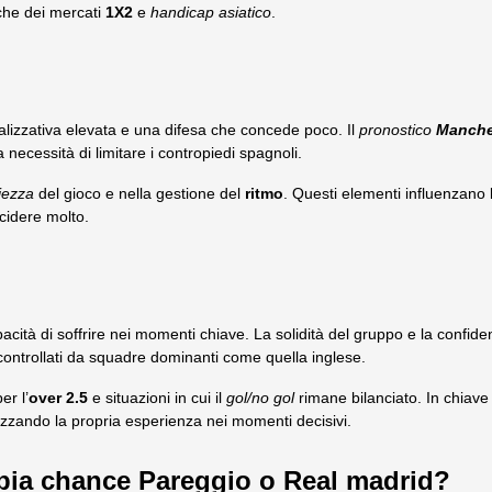
che dei mercati
1X2
e
handicap asiatico
.
izzativa elevata e una difesa che concede poco. Il
pronostico
Manches
 necessità di limitare i contropiedi spagnoli.
iezza
del gioco e nella gestione del
ritmo
. Questi elementi influenzano 
ecidere molto.
cità di soffrire nei momenti chiave. La solidità del gruppo e la confid
i controllati da squadre dominanti come quella inglese.
er l’
over 2.5
e situazioni in cui il
gol/no gol
rimane bilanciato. In chiav
izzando la propria esperienza nei momenti decisivi.
ia chance Pareggio o Real madrid?