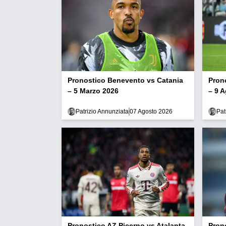
Pronostico Benevento vs Catania
Pron
– 5 Marzo 2026
– 9 
Patrizio Annunziata
07 Agosto 2026
Pat
Pronostico AZ Picerno vs Atalanta
Pron