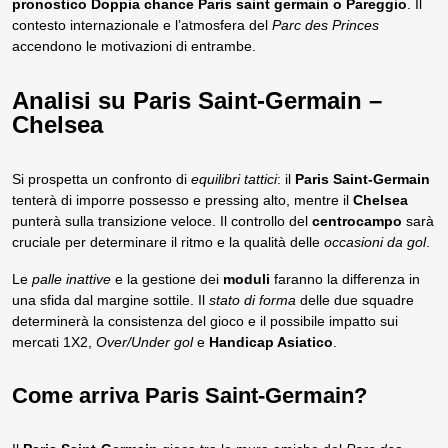
pronostico Doppia chance Paris saint germain o Pareggio
. Il
contesto internazionale e l’atmosfera del
Parc des Princes
accendono le motivazioni di entrambe.
Analisi su Paris Saint-Germain –
Chelsea
Si prospetta un confronto di
equilibri tattici
: il
Paris Saint-Germain
tenterà di imporre possesso e pressing alto, mentre il
Chelsea
punterà sulla transizione veloce. Il controllo del
centrocampo
sarà
cruciale per determinare il ritmo e la qualità delle
occasioni da gol
.
Le
palle inattive
e la gestione dei
moduli
faranno la differenza in
una sfida dal margine sottile. Il
stato di forma
delle due squadre
determinerà la consistenza del gioco e il possibile impatto sui
mercati 1X2,
Over/Under gol
e
Handicap Asiatico
.
Come arriva Paris Saint-Germain?