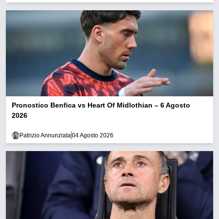
Pronostico Benfica vs Heart Of Midlothian – 6 Agosto
2026
Patrizio Annunziata
04 Agosto 2026