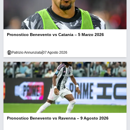
Pronostico Benevento vs Catania – 5 Marzo 2026
Patrizio Annunziata
07 Agosto 2026
Pronostico Benevento vs Ravenna – 9 Agosto 2026