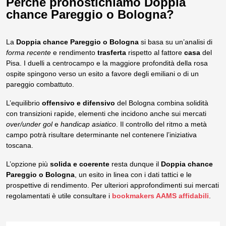
Perché pronostichiamo Doppia
chance Pareggio o Bologna?
La
Doppia chance Pareggio o Bologna
si basa su un’analisi di
forma recente
e rendimento
trasferta
rispetto al fattore
casa
del
Pisa. I duelli a centrocampo e la maggiore profondità della rosa
ospite spingono verso un esito a favore degli emiliani o di un
pareggio combattuto.
L’equilibrio
offensivo e difensivo
del Bologna combina solidità
con transizioni rapide, elementi che incidono anche sui mercati
over/under gol
e
handicap asiatico
. Il controllo del ritmo a metà
campo potrà risultare determinante nel contenere l’iniziativa
toscana.
L’opzione più
solida e coerente
resta dunque il
Doppia chance
Pareggio o Bologna
, un esito in linea con i dati tattici e le
prospettive di rendimento. Per ulteriori approfondimenti sui mercati
regolamentati è utile consultare i
bookmakers AAMS affidabili
.