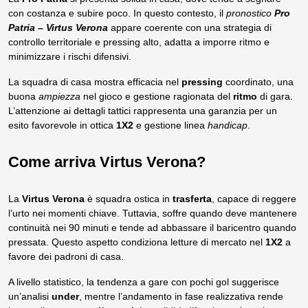
con costanza e subire poco. In questo contesto, il
pronostico
Pro
Patria – Virtus Verona
appare coerente con una strategia di
controllo territoriale e pressing alto, adatta a imporre ritmo e
minimizzare i rischi difensivi.
La squadra di casa mostra efficacia nel
pressing
coordinato, una
buona
ampiezza
nel gioco e gestione ragionata del
ritmo
di gara.
L’attenzione ai dettagli tattici rappresenta una garanzia per un
esito favorevole in ottica
1X2
e gestione linea
handicap
.
Come arriva Virtus Verona?
La
Virtus Verona
è squadra ostica in
trasferta
, capace di reggere
l’urto nei momenti chiave. Tuttavia, soffre quando deve mantenere
continuità nei 90 minuti e tende ad abbassare il baricentro quando
pressata. Questo aspetto condiziona letture di mercato nel
1X2
a
favore dei padroni di casa.
A livello statistico, la tendenza a gare con pochi gol suggerisce
un’analisi
under
, mentre l’andamento in fase realizzativa rende