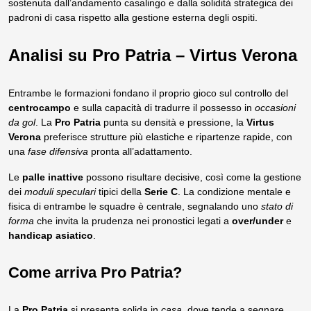
sostenuta dall’andamento casalingo e dalla solidità strategica dei
padroni di casa rispetto alla gestione esterna degli ospiti.
Analisi su Pro Patria – Virtus Verona
Entrambe le formazioni fondano il proprio gioco sul controllo del
centrocampo
e sulla capacità di tradurre il possesso in
occasioni
da gol
. La
Pro Patria
punta su densità e pressione, la
Virtus
Verona
preferisce strutture più elastiche e ripartenze rapide, con
una
fase difensiva
pronta all’adattamento.
Le
palle inattive
possono risultare decisive, così come la gestione
dei
moduli speculari
tipici della
Serie C
. La condizione mentale e
fisica di entrambe le squadre è centrale, segnalando uno
stato di
forma
che invita la prudenza nei pronostici legati a
over/under
e
handicap asiatico
.
Come arriva Pro Patria?
La
Pro Patria
si presenta solida in
casa
, dove tende a segnare