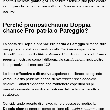
incerto il mercato
gol/no gol
. La solidità difensiva può però creare
varchi per chi cerca margine sotto
handicap asiatico
leggermente
positivo.
Perché pronostichiamo Doppia
chance Pro patria o Pareggio?
La scelta del
Doppia chance Pro patria o Pareggio
si fonda sulla
maggiore affidabilità domestica della
Pro Patria
rispetto alle
difficoltà esterne della
Virtus Verona
. L’equilibrio tattico e la
forma
recente
mostrano come il differenziale
casa/trasferta
incida oltre
le aspettative del mercato 1X2.
Le linee
offensive e difensive
appaiono equilibrate, spingendo
verso un esito prudente anche su
over/under gol
e
handicap
asiatico
. L’analisi evidenzia che mantenere copertura su più
mercati consente flessibilità e gestione del rischio bet, in ottica
strategica.
Considerando reparto difensivo, ritmo e possesso medio, la
Doppia chance
emerge come opzione più
solida e coerente
con