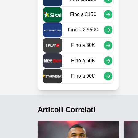
Fino a
315€
Fino a
2.550€
Fino a
30€
Fino a
50€
Fino a
90€
Articoli Correlati