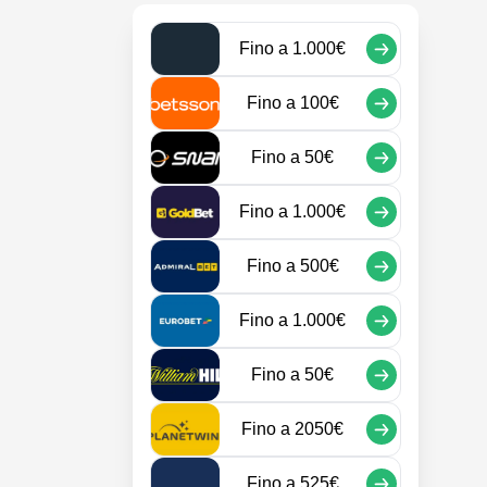
Fino a
1.000€
Fino a
100€
Fino a
50€
Fino a
1.000€
Fino a
500€
Fino a
1.000€
Fino a
50€
Fino a
2050€
Fino a
525€