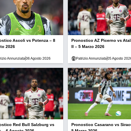
stico Ascoli vs Potenza – 8
Pronostico AZ Picerno vs Ata
to 2026
II – 5 Marzo 2026
rizio Annunziata
06 Agosto 2026
Patrizio Annunziata
05 Agosto 202
ostico Red Bull Salzburg vs
Pronostico Casarano vs Sirac
s – 6 Agosto 2026
5 Marzo 2026