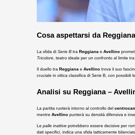
Cosa aspettarsi da Reggiana
La sfida di
Serie B
tra
Reggiana
e
Avellino
promette
Tricolore
, teatro ideale per un confronto al limite t
Il duello tra
Reggiana
e
Avellino
trova il suo fascin
cruciale in ottica classifica di Serie B, con possibili
Analisi su Reggiana – Avelli
La partita ruoterà intorno al controllo del
centroca
mentre
Avellino
punterà su densità difensiva e inse
Le
palle inattive
potrebbero essere decisive per rom
dati specifici, indica una sfida tatticamente bilanciat