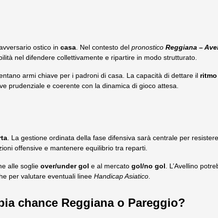
 avversario ostico in
casa
. Nel contesto del
pronostico
Reggiana – Avel
ilità nel difendere collettivamente e ripartire in modo strutturato.
ntano armi chiave per i padroni di casa. La capacità di dettare il
ritmo
ve prudenziale e coerente con la dinamica di gioco attesa.
rta
. La gestione ordinata della fase difensiva sarà centrale per resistere
izioni offensive e mantenere equilibrio tra reparti.
ne alle soglie
over/under gol
e al mercato
gol/no gol
. L’Avellino potr
che per valutare eventuali linee
Handicap Asiatico
.
pia chance Reggiana o Pareggio?