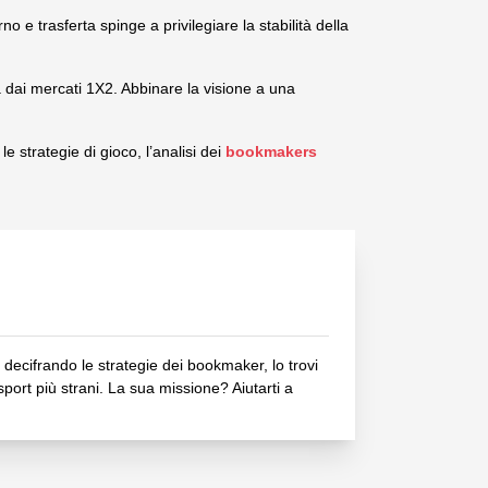
o e trasferta spinge a privilegiare la stabilità della
 dai mercati 1X2. Abbinare la visione a una
.
e strategie di gioco, l’analisi dei
bookmakers
ecifrando le strategie dei bookmaker, lo trovi
sport più strani. La sua missione? Aiutarti a