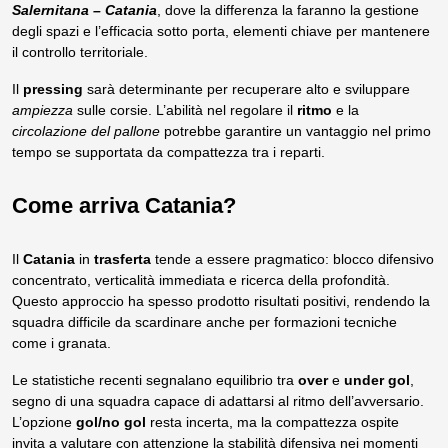
Salernitana – Catania
, dove la differenza la faranno la gestione
degli spazi e l’efficacia sotto porta, elementi chiave per mantenere
il controllo territoriale.
Il
pressing
sarà determinante per recuperare alto e sviluppare
ampiezza
sulle corsie. L’abilità nel regolare il
ritmo
e la
circolazione del pallone
potrebbe garantire un vantaggio nel primo
tempo se supportata da compattezza tra i reparti.
Come arriva Catania?
Il
Catania
in
trasferta
tende a essere pragmatico: blocco difensivo
concentrato, verticalità immediata e ricerca della profondità.
Questo approccio ha spesso prodotto risultati positivi, rendendo la
squadra difficile da scardinare anche per formazioni tecniche
come i granata.
Le statistiche recenti segnalano equilibrio tra
over
e
under gol
,
segno di una squadra capace di adattarsi al ritmo dell’avversario.
L’opzione
gol/no gol
resta incerta, ma la compattezza ospite
invita a valutare con attenzione la stabilità difensiva nei momenti