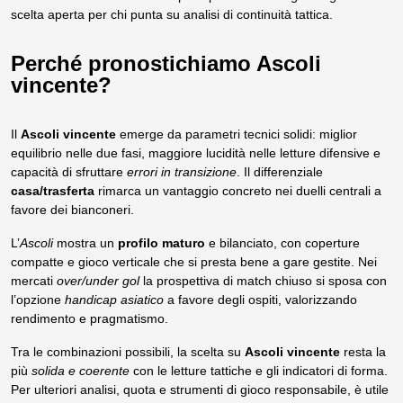
scelta aperta per chi punta su analisi di continuità tattica.
Perché pronostichiamo Ascoli
vincente?
Il
Ascoli vincente
emerge da parametri tecnici solidi: miglior
equilibrio nelle due fasi, maggiore lucidità nelle letture difensive e
capacità di sfruttare
errori in transizione
. Il differenziale
casa/trasferta
rimarca un vantaggio concreto nei duelli centrali a
favore dei bianconeri.
L’
Ascoli
mostra un
profilo maturo
e bilanciato, con coperture
compatte e gioco verticale che si presta bene a gare gestite. Nei
mercati
over/under gol
la prospettiva di match chiuso si sposa con
l’opzione
handicap asiatico
a favore degli ospiti, valorizzando
rendimento e pragmatismo.
Tra le combinazioni possibili, la scelta su
Ascoli vincente
resta la
più
solida e coerente
con le letture tattiche e gli indicatori di forma.
Per ulteriori analisi, quota e strumenti di gioco responsabile, è utile