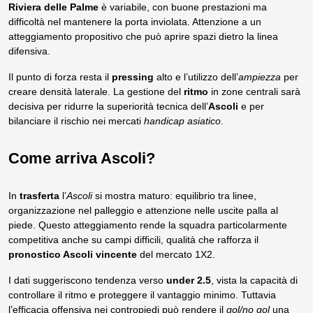
Riviera delle Palme
è variabile, con buone prestazioni ma
difficoltà nel mantenere la porta inviolata. Attenzione a un
atteggiamento propositivo che può aprire spazi dietro la linea
difensiva.
Il punto di forza resta il
pressing
alto e l’utilizzo dell’
ampiezza
per
creare densità laterale. La gestione del
ritmo
in zone centrali sarà
decisiva per ridurre la superiorità tecnica dell’
Ascoli
e per
bilanciare il rischio nei mercati
handicap asiatico
.
Come arriva Ascoli?
In
trasferta
l’
Ascoli
si mostra maturo: equilibrio tra linee,
organizzazione nel palleggio e attenzione nelle uscite palla al
piede. Questo atteggiamento rende la squadra particolarmente
competitiva anche su campi difficili, qualità che rafforza il
pronostico Ascoli vincente
del mercato 1X2.
I dati suggeriscono tendenza verso
under 2.5
, vista la capacità di
controllare il ritmo e proteggere il vantaggio minimo. Tuttavia
l’efficacia offensiva nei contropiedi può rendere il
gol/no gol
una