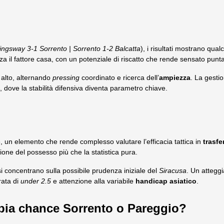
ingsway 3-1 Sorrento | Sorrento 1-2 Balcatta
), i risultati mostrano q
za il fattore casa, con un potenziale di riscatto che rende sensato punta
 alto, alternando
pressing
coordinato e ricerca dell’
ampiezza
. La gesti
, dove la stabilità difensiva diventa parametro chiave.
e, un elemento che rende complesso valutare l’efficacia tattica in
trasfe
ione del possesso più che la statistica pura.
i concentrano sulla possibile prudenza iniziale del
Siracusa
. Un attegg
rata di
under 2.5
e attenzione alla variabile
handicap asiatico
.
ia chance Sorrento o Pareggio?