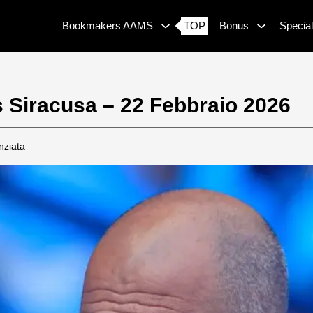
Bookmakers AAMS
TOP
Bonus
Special
s Siracusa – 22 Febbraio 2026
nziata