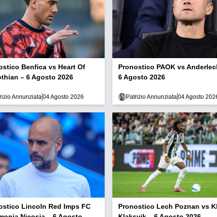
ostico Benfica vs Heart Of
Pronostico PAOK vs Anderlec
othian – 6 Agosto 2026
6 Agosto 2026
rizio Annunziata
04 Agosto 2026
Patrizio Annunziata
04 Agosto 202
ostico Lincoln Red Imps FC
Pronostico Lech Poznan vs K
monia Nicosia – 6 Agosto
Klaksvik – 6 Agosto 2026