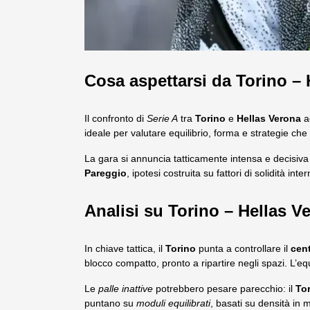
Cosa aspettarsi da Torino –
Il confronto di
Serie A
tra
Torino
e
Hellas Verona
ac
ideale per valutare equilibrio, forma e strategie che
La gara si annuncia tatticamente intensa e decisiva 
Pareggio
, ipotesi costruita su fattori di solidità i
Analisi su Torino – Hellas V
In chiave tattica, il
Torino
punta a controllare il
cen
blocco compatto, pronto a ripartire negli spazi. L’equi
Le
palle inattive
potrebbero pesare parecchio: il
To
puntano su
moduli equilibrati
, basati su densità in 