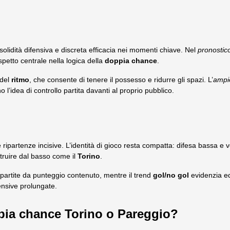
 solidità difensiva e discreta efficacia nei momenti chiave. Nel
pronostic
etto centrale nella logica della
doppia chance
.
 del
ritmo
, che consente di tenere il possesso e ridurre gli spazi. L’
ampi
l’idea di controllo partita davanti al proprio pubblico.
 ripartenze incisive. L’identità di gioco resta compatta: difesa bassa e v
truire dal basso come il
Torino
.
 partite da punteggio contenuto, mentre il trend
gol/no gol
evidenzia eq
ensive prolungate.
ia chance Torino o Pareggio?