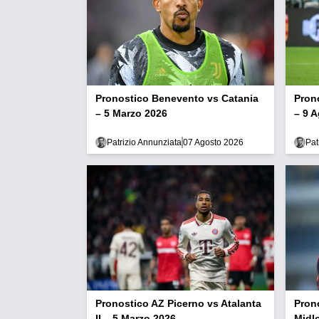
Pronostico Benevento vs Catania
Pron
– 5 Marzo 2026
– 9 
Patrizio Annunziata
07 Agosto 2026
Pat
Pronostico AZ Picerno vs Atalanta
Pron
II – 5 Marzo 2026
Midl