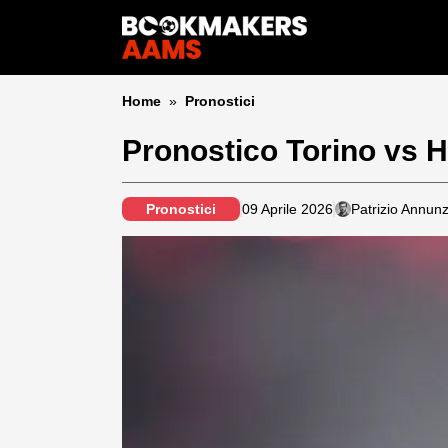
Home
»
Pronostici
Pronostico Torino vs H
Pronostici
09 Aprile 2026
Patrizio Annunz