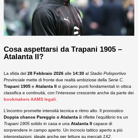
Cosa aspettarsi da Trapani 1905 –
Atalanta II?
La sfida del
28 Febbraio 2026
alle
14:30
al
Stadio Polisportivo
Provinciale
mette di fronte due realtà ambiziose della
Serie C
.
Trapani 1905
e
Atalanta II
si giocano punti fondamentali in ottica
classifica e continuità, con l’interesse crescente anche da parte dei
bookmakers AAMS legali
.
L’incontro promette intensità tecnica e ritmo alto. Il pronostico
Doppia chance Pareggio o Atalanta ii
riflette l’equilibrio tra un
Trapani 1905
solido in casa e una
Atalanta II
capace di
sorprendere in campo aperto. Un incrocio tattico aperto a più
interpretazioni, ideale anche per letture su mercati
1X2
.