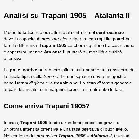
Analisi su Trapani 1905 – Atalanta II
L’aspetto tattico ruoterà attorno al controllo del
centrocampo
,
dove la capacità di
pressare alto
e ripartire con rapidità potrebbe
fare la differenza.
Trapani 1905
cercherà equilibrio tra costruzione
e copertura, mentre
Atalanta II
punterà su mobilità e fluidità
offensiva.
Le
palle inattive
potrebbero influire sull’andamento, considerando
la fisicità tipica della
Serie C
. Le due squadre dovranno gestire
bene i
tempi di gioco
e la
transizione
. Lo
stato di forma
generale
appare bilanciato, con margini di crescita in entrambe le fasi.
Come arriva Trapani 1905?
In casa,
Trapani 1905
tende a rendersi pericoloso grazie a
un’ottima intensità offensiva e una
fase difensiva
di buon livello.
Nel contesto del
pronostico
Trapani 1905 – Atalanta II
, i siciliani