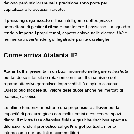
devono però migliorare nella precisione sotto porta per
capitalizzare le occasioni create.
Il
pressing organizzato
e l’uso intelligente dell’
ampiezza
permettono di gestire il
ritmo
e mantenere il possesso. La squadra
tende a imporre i propri tempi, aspetto chiave nelle giocate
1X2
e
nei mercati
over/under gol
legati alle partite casalinghe.
Come arriva Atalanta II?
Atalanta II
si presenta in un buon momento nelle gare
in trasferta
,
puntando su intensità e rotazioni continue. Il dinamismo del
reparto offensivo garantisce imprevedibilità e spinta costante.
Questo può incidere sul valore delle quote anche nei mercati di
handicap asiatico
.
Le ultime tendenze mostrano una propensione all’
over
per la
capacità di produrre gioco con molti uomini e concedere spazi
dietro. Il mix tra fase offensiva fluida e qualche rischiosa apertura
difensiva rende il pronostico sul
gol/no gol
particolarmente
interessante per analisti e scommettitori.