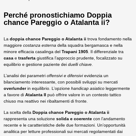
Perché pronostichiamo Doppia
chance Pareggio o Atalanta ii?
La
doppia chance Pareggio o Atalanta ii
trova fondamento nella
maggiore
costanza esterna
della squadra bergamasca e nella
minore efficacia casalinga del
Trapani 1905
. Il differenziale tra
casa
e
trasferta
giustifica l’approccio prudente, focalizzato su
equilibrio e gestione paziente dei
duelli chiave
.
L’analisi dei parametri
offensivi e difensivi
evidenzia un
bilanciamento interessante, con possibili sviluppi su mercati
over/under
in equilibrio. L’opzione
handicap asiatico
leggermente
a favore di
Atalanta II
può offrire valore in un contesto tattico
chiuso ma reattivo nei ribaltamenti di fronte.
La scelta della
Doppia chance Pareggio o Atalanta ii
rappresenta una soluzione
solida e coerente
con l’andamento
recente e le caratteristiche delle due formazioni. Un’opportunità
analitica per letture professionali sui mercati regolamentati dai