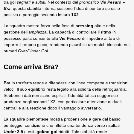
tra gol
segnati e subiti
. Nel contesto del
pronostico
Vis Pesaro –
Bra
, questa stabilità interna sostiene l’idea di puntare su esito
positivo o pareggio secondo lettura
1X2
.
La squadra mostra forza nella fase di
pressing
alto e nella
gestione dell’
ampiezza
. La capacità di controllare il
ritmo
in
possesso palla consente alla
Vis Pesaro
di impedire al
Bra
di
imporre il proprio gioco, rendendo plausibile un match bloccato nei
numeri
Over/Under Gol
.
Come arriva Bra?
Bra
in trasferta tende a difendersi con linea compatta e transizioni
veloci. Il suo equilibrio resta legato alla solidità della retroguardia.
Sebbene i dati non siano espliciti, l’identità tattica suggerisce
prudenza negli scenari 1X2, con particolare attenzione ai duelli
centrali e alla reazione dopo il vantaggio avversario.
La squadra piemontese mostra propensione a gare dal basso
punteggio, condizione che riflette una tendenza verso risultati
Under 2.5
o esiti
gol/no gol
ridotti. Tale stabilità rende