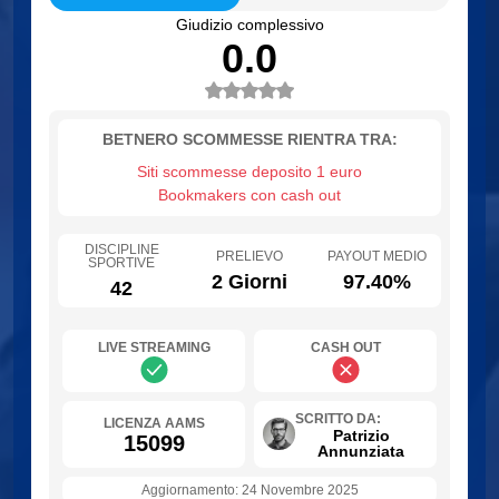
Giudizio complessivo
0.0
BETNERO SCOMMESSE
RIENTRA TRA:
Siti scommesse deposito 1 euro
Bookmakers con cash out
DISCIPLINE
PRELIEVO
PAYOUT MEDIO
SPORTIVE
2 Giorni
97.40%
42
LIVE STREAMING
CASH OUT
SCRITTO DA:
LICENZA AAMS
Patrizio
15099
Annunziata
Aggiornamento
:
24 Novembre 2025