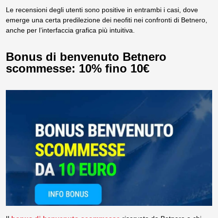
Le recensioni degli utenti sono positive in entrambi i casi, dove
emerge una certa predilezione dei neofiti nei confronti di Betnero,
anche per l’interfaccia grafica più intuitiva.
Bonus di benvenuto Betnero
scommesse: 10% fino 10€