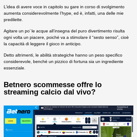
L’idea di avere voce in capitolo su gare in corso di svolgimento
aumenta considerevolmente l’hype, ed è, infatti, una delle mie
predilette.
Agitare un po’ le acque all’insegna del puro divertimento risulta
ogni volta un piacere, poiché va a stimolare il “sesto senso”, cioè
la capacità di leggere il gioco in anticipo.
Detto altrimenti, le abilità strategiche hanno un peso specifico
considerevole, benché un pizzico di fortuna sia un ingrediente
essenziale.
Betnero scommesse offre lo
streaming calcio dal vivo?