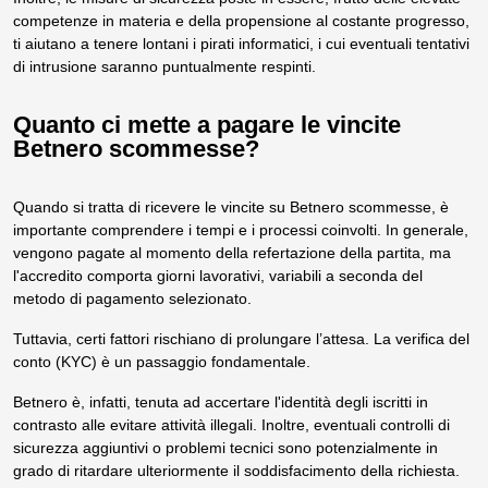
competenze in materia e della propensione al costante progresso,
ti aiutano a tenere lontani i pirati informatici, i cui eventuali tentativi
di intrusione saranno puntualmente respinti.
Quanto ci mette a pagare le vincite
Betnero scommesse?
Quando si tratta di ricevere le vincite su Betnero scommesse, è
importante comprendere i tempi e i processi coinvolti. In generale,
vengono pagate al momento della refertazione della partita, ma
l'accredito comporta giorni lavorativi, variabili a seconda del
metodo di pagamento selezionato.
Tuttavia, certi fattori rischiano di prolungare l’attesa. La verifica del
conto (KYC) è un passaggio fondamentale.
Betnero è, infatti, tenuta ad accertare l'identità degli iscritti in
contrasto alle evitare attività illegali. Inoltre, eventuali controlli di
sicurezza aggiuntivi o problemi tecnici sono potenzialmente in
grado di ritardare ulteriormente il soddisfacimento della richiesta.