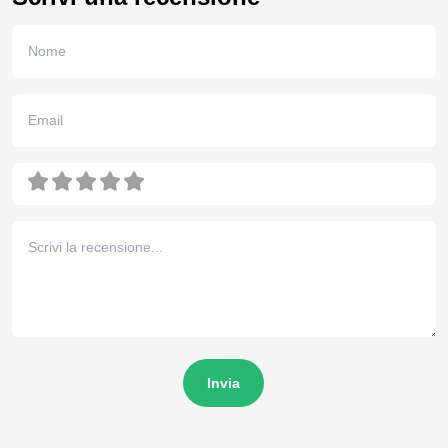
Invia