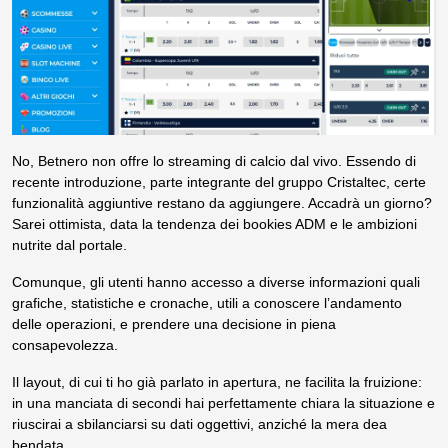
No, Betnero non offre lo streaming di calcio dal vivo. Essendo di
recente introduzione, parte integrante del gruppo Cristaltec, certe
funzionalità aggiuntive restano da aggiungere. Accadrà un giorno?
Sarei ottimista, data la tendenza dei bookies ADM e le ambizioni
nutrite dal portale.
Comunque, gli utenti hanno accesso a diverse informazioni quali
grafiche, statistiche e cronache, utili a conoscere l’andamento
delle operazioni, e prendere una decisione in piena
consapevolezza.
Il layout, di cui ti ho già parlato in apertura, ne facilita la fruizione:
in una manciata di secondi hai perfettamente chiara la situazione e
riuscirai a sbilanciarsi su dati oggettivi, anziché la mera dea
bendata.