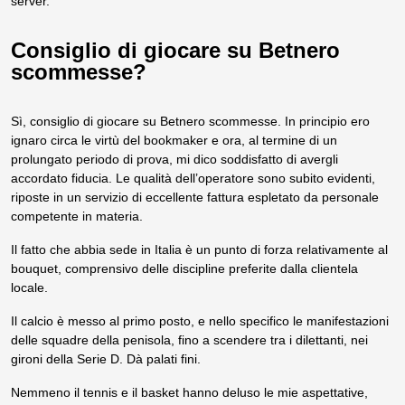
server.
Consiglio di giocare su Betnero
scommesse?
Sì, consiglio di giocare su Betnero scommesse. In principio ero
ignaro circa le virtù del bookmaker e ora, al termine di un
prolungato periodo di prova, mi dico soddisfatto di avergli
accordato fiducia. Le qualità dell’operatore sono subito evidenti,
riposte in un servizio di eccellente fattura espletato da personale
competente in materia.
Il fatto che abbia sede in Italia è un punto di forza relativamente al
bouquet, comprensivo delle discipline preferite dalla clientela
locale.
Il calcio è messo al primo posto, e nello specifico le manifestazioni
delle squadre della penisola, fino a scendere tra i dilettanti, nei
gironi della Serie D. Dà palati fini.
Nemmeno il tennis e il basket hanno deluso le mie aspettative,