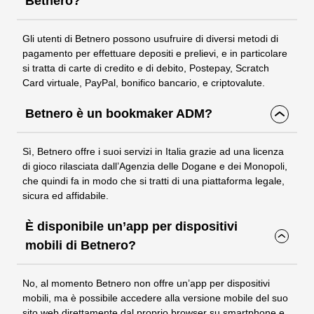
Betnero?
Gli utenti di Betnero possono usufruire di diversi metodi di
pagamento per effettuare depositi e prelievi, e in particolare
si tratta di carte di credito e di debito, Postepay, Scratch
Card virtuale, PayPal, bonifico bancario, e criptovalute.
Betnero è un bookmaker ADM?
Sì, Betnero offre i suoi servizi in Italia grazie ad una licenza
di gioco rilasciata dall’Agenzia delle Dogane e dei Monopoli,
che quindi fa in modo che si tratti di una piattaforma legale,
sicura ed affidabile.
È disponibile un’app per dispositivi
mobili di Betnero?
No, al momento Betnero non offre un’app per dispositivi
mobili, ma è possibile accedere alla versione mobile del suo
sito web direttamente dal proprio browser su smartphone e