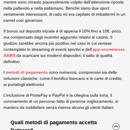
mentre sono rimasto piacevolmente colpito dall’attenzione riposta
nella pallavolo e nella pallamano. Benché siano due sport
certamente interessanti, di rado mi era capitato di imbattermi in un
carnet così generoso.
Il bonus sul deposito iniziale è di appena il 10% fino a 10€: poco,
ma compensato dagli incentivi aggiuntivi relativi al casinò. Il
giudizio sarebbe ancora più positivo nel caso in cui venisse
contemplato lo streaming di eventi sportivi e dell’
app scommesse
AAMS
da scaricare sui moderni dispositivi, il salto di qualità
definitivo.
I
metodi di pagamento
sono numerosi, comprensivi sia delle
soluzioni classiche, come il bonifico bancario e le carte di credito,
ai portafogli elettronici.
L’inclusione di PostePay e PayPal è la ciliegina sulla torta, il
coronamento di un percorso fatto di perenne miglioramento, in
maniera da soddisfare senza riserva alcuna gli utenti Italiani.
Quali metodi di pagamento accetta