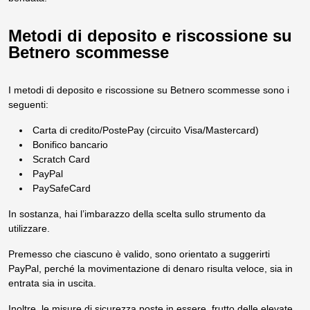
Metodi di deposito e riscossione su
Betnero scommesse
I metodi di deposito e riscossione su Betnero scommesse sono i
seguenti:
Carta di credito/PostePay (circuito Visa/Mastercard)
Bonifico bancario
Scratch Card
PayPal
PaySafeCard
In sostanza, hai l’imbarazzo della scelta sullo strumento da
utilizzare.
Premesso che ciascuno è valido, sono orientato a suggerirti
PayPal, perché la movimentazione di denaro risulta veloce, sia in
entrata sia in uscita.
Inoltre, le misure di sicurezza poste in essere, frutto delle elevate