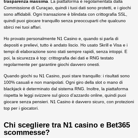
trasparenza massima
. La piattaforma è regolamentata dalla
Commissione di Curaçao, quindi i tuoi dati sono protetti, e i giochi
sono affidabili. Ogni transazione è blindata con crittografia SSL,
quindi puoi giocare tranquillo senza preoccuparti che qualcuno
sbirci nei tuoi affari.
Ho provato personalmente N1 Casino e, quando si parla di
depositi e prelievi, tutto è andato liscio. Ho usato Skrill e Visa e i
tempi di elaborazione sono stati sempre rapidi, senza intoppi. E
poi, la sicurezza è top: crittografia dei dati e RNG testato
regolarmente per garantire giochi davvero onesti.
Quando giochi su N1 Casino, puoi stare tranquillo: i risultati sono
100% casuali e non manipolati. Ogni giro della slot o mano di
blackjack è determinato dal sistema RNG. Inoltre, la piattaforma
rispetta le leggi svizzere sul gioco d’azzardo online, quindi puoi
giocare senza pensieri. N1 Casino è davvero sicuro, con protezioni
top per i giocatori.
Chi scegliere tra N1 casino e Bet365
scommesse?