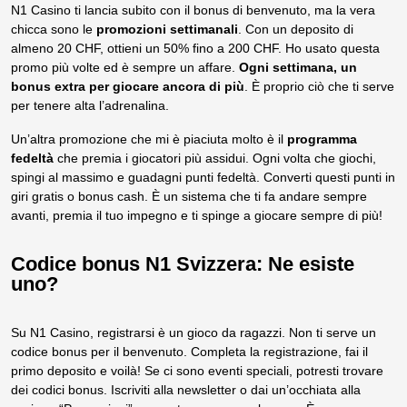
N1 Casino ti lancia subito con il bonus di benvenuto, ma la vera
chicca sono le
promozioni settimanali
. Con un deposito di
almeno 20 CHF, ottieni un 50% fino a 200 CHF. Ho usato questa
promo più volte ed è sempre un affare.
Ogni settimana, un
bonus extra per giocare ancora di più
. È proprio ciò che ti serve
per tenere alta l’adrenalina.
Un’altra promozione che mi è piaciuta molto è il
programma
fedeltà
che premia i giocatori più assidui. Ogni volta che giochi,
spingi al massimo e guadagni punti fedeltà. Converti questi punti in
giri gratis o bonus cash. È un sistema che ti fa andare sempre
avanti, premia il tuo impegno e ti spinge a giocare sempre di più!
Codice bonus N1 Svizzera: Ne esiste
uno?
Su N1 Casino, registrarsi è un gioco da ragazzi. Non ti serve un
codice bonus per il benvenuto. Completa la registrazione, fai il
primo deposito e voilà! Se ci sono eventi speciali, potresti trovare
dei codici bonus. Iscriviti alla newsletter o dai un’occhiata alla