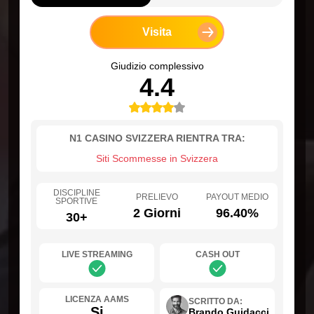
Visita
Giudizio complessivo
4.4
N1 CASINO SVIZZERA
RIENTRA TRA:
Siti Scommesse in Svizzera
DISCIPLINE
PRELIEVO
PAYOUT MEDIO
SPORTIVE
2 Giorni
96.40%
30+
LIVE STREAMING
CASH OUT
LICENZA AAMS
SCRITTO DA:
Si
Brando Guidacci