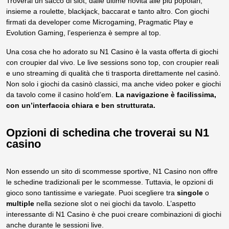
Troverai un sacco di slot, dalle ultime novità alle più popolari,
insieme a roulette, blackjack, baccarat e tanto altro. Con giochi
firmati da developer come Microgaming, Pragmatic Play e
Evolution Gaming, l’esperienza è sempre al top.
Una cosa che ho adorato su N1 Casino è la vasta offerta di giochi
con croupier dal vivo. Le live sessions sono top, con croupier reali
e uno streaming di qualità che ti trasporta direttamente nel casinò.
Non solo i giochi da casinò classici, ma anche video poker e giochi
da tavolo come il casino hold’em.
La navigazione è facilissima,
con un’interfaccia chiara e ben strutturata.
Opzioni di schedina che troverai su N1
casino
Non essendo un sito di scommesse sportive, N1 Casino non offre
le schedine tradizionali per le scommesse. Tuttavia, le opzioni di
gioco sono tantissime e variegate. Puoi scegliere tra
singole
o
multiple
nella sezione slot o nei giochi da tavolo. L’aspetto
interessante di N1 Casino è che puoi creare combinazioni di giochi
anche durante le sessioni live.