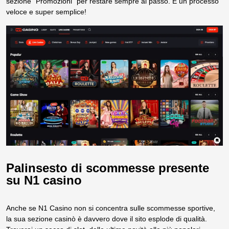
sezione “Promozioni” per restare sempre al passo. È un processo
veloce e super semplice!
Palinsesto di scommesse presente
su N1 casino
Anche se N1 Casino non si concentra sulle scommesse sportive,
la sua sezione casinò è davvero dove il sito esplode di qualità.