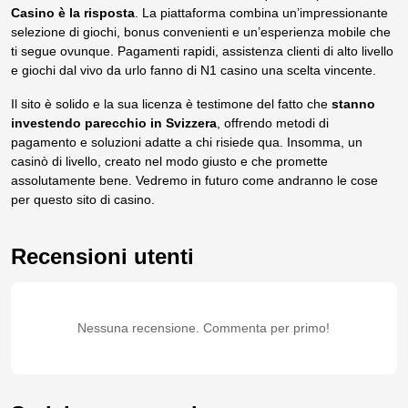
Casino è la risposta
. La piattaforma combina un’impressionante
selezione di giochi, bonus convenienti e un’esperienza mobile che
ti segue ovunque. Pagamenti rapidi, assistenza clienti di alto livello
e giochi dal vivo da urlo fanno di N1 casino una scelta vincente.
Il sito è solido e la sua licenza è testimone del fatto che
stanno
investendo parecchio in Svizzera
, offrendo metodi di
pagamento e soluzioni adatte a chi risiede qua. Insomma, un
casinò di livello, creato nel modo giusto e che promette
assolutamente bene. Vedremo in futuro come andranno le cose
per questo sito di casino.
Recensioni utenti
Nessuna recensione. Commenta per primo!