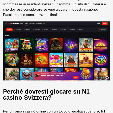
scommesse ai residenti svizzeri. Insomma, un sito di cui fidarsi e
che dovresti considerare se vuoi giocare in questa nazione.
Passiamo alle considerazioni finali.
Perché dovresti giocare su N1
casino
Svizzera
?
Per chi ama i casinò online con un tocco di qualità superiore,
N1