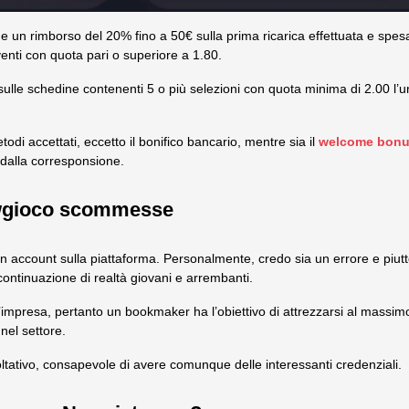
 un rimborso del 20% fino a 50€ sulla prima ricarica effettuata e spes
ti con quota pari o superiore a 1.80.
lle schedine contenenti 5 o più selezioni con quota minima di 2.00 l’u
etodi accettati, eccetto il bonifico bancario, mentre sia il
welcome bon
 dalla corresponsione.
ewgioco scommesse
un account sulla piattaforma. Personalmente, credo sia un errore e piut
continuazione di realtà giovani e arrembanti.
un’impresa, pertanto un bookmaker ha l’obiettivo di attrezzarsi al massim
nel settore.
tativo, consapevole di avere comunque delle interessanti credenziali.