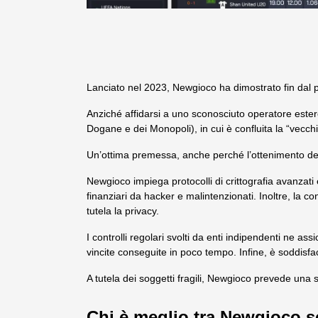
Lanciato nel 2023, Newgioco ha dimostrato fin dal pr
Anziché affidarsi a uno sconosciuto operatore estero
Dogane e dei Monopoli), in cui è confluita la “vecc
Un’ottima premessa, anche perché l’ottenimento de
Newgioco impiega protocolli di crittografia avanzati
finanziari da hacker e malintenzionati. Inoltre, la c
tutela la privacy.
I controlli regolari svolti da enti indipendenti ne assi
vincite conseguite in poco tempo. Infine, è soddisfa
A tutela dei soggetti fragili, Newgioco prevede una se
Chi è meglio tra Newgioco