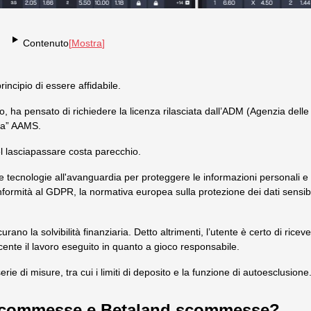
Contenuto
[
Mostra
]
incipio di essere affidabile.
, ha pensato di richiedere la licenza rilasciata dall’ADM (Agenzia delle
hia” AAMS.
l lasciapassare costa parecchio.
 e tecnologie all'avanguardia per proteggere le informazioni personali e
onformità al GDPR, la normativa europea sulla protezione dei dati sensibi
curano la solvibilità finanziaria. Detto altrimenti, l’utente è certo di riceve
cente il lavoro eseguito in quanto a gioco responsabile.
rie di misure, tra cui i limiti di deposito e la funzione di autoesclusione
 scommesse e Betaland scommesse?