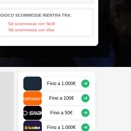
GIOCO SCOMMESSE
RIENTRA TRA:
Siti scommesse con Skrill
Siti scommesse con Visa
Fino a
1.000€
Fino a
100€
Fino a
50€
Fino a
1.000€