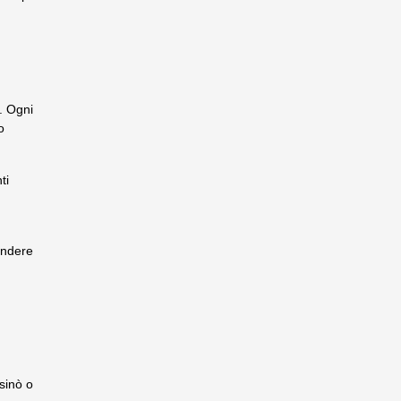
. Ogni
o
ti
endere
sinò o