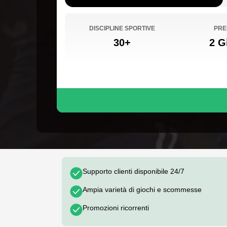
DISCIPLINE SPORTIVE
PRE
30+
2 G
Supporto clienti disponibile 24/7
Ampia varietà di giochi e scommesse
Promozioni ricorrenti