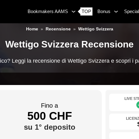
Bookmakers AAMS
TOP
Bonus
Special
Home
»
Recensione
»
Wettigo Svizzera
Wettigo Svizzera
Recensione
tico? Leggi la recensione di Wettigo Svizzera e scopri i par
LIVE S
Fino a
500 CHF
LICEN
su 1° deposito