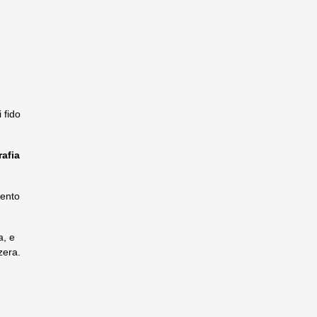
 fido
rafia
mento
a, e
zera.