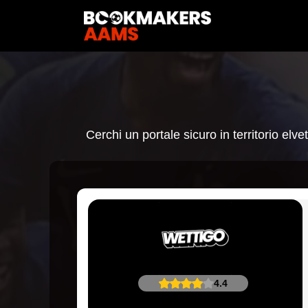
Cerchi un portale sicuro in territorio elve
4.4