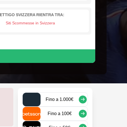
ETTIGO SVIZZERA
RIENTRA TRA:
Siti Scommesse in Svizzera
Fino a
1.000€
Fino a
100€