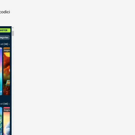
codici