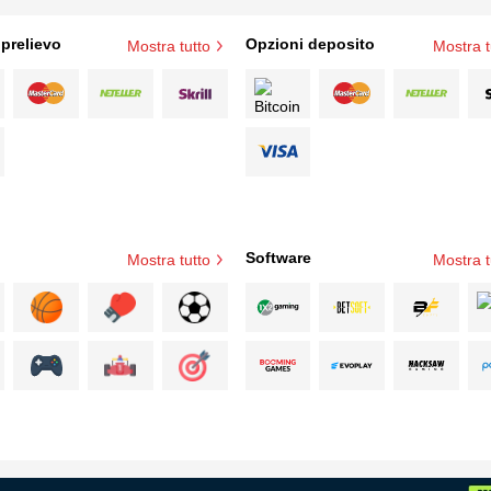
 prelievo
Opzioni deposito
Mostra tutto
Mostra t
Software
Mostra tutto
Mostra t