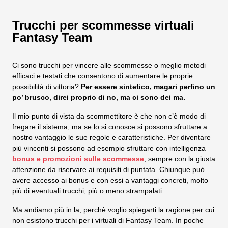
Trucchi per scommesse virtuali
Fantasy Team
Ci sono trucchi per vincere alle scommesse o meglio metodi
efficaci e testati che consentono di aumentare le proprie
possibilità di vittoria?
Per essere sintetico, magari perfino un
po’ brusco, direi proprio di no, ma ci sono dei ma.
Il mio punto di vista da scommettitore è che non c’è modo di
fregare il sistema, ma se lo si conosce si possono sfruttare a
nostro vantaggio le sue regole e caratteristiche. Per diventare
più vincenti si possono ad esempio sfruttare con intelligenza
bonus e promozioni sulle scommesse
, sempre con la giusta
attenzione da riservare ai requisiti di puntata. Chiunque può
avere accesso ai bonus e con essi a vantaggi concreti, molto
più di eventuali trucchi, più o meno strampalati.
Ma andiamo più in la, perchè voglio spiegarti la ragione per cui
non esistono trucchi per i virtuali di Fantasy Team. In poche