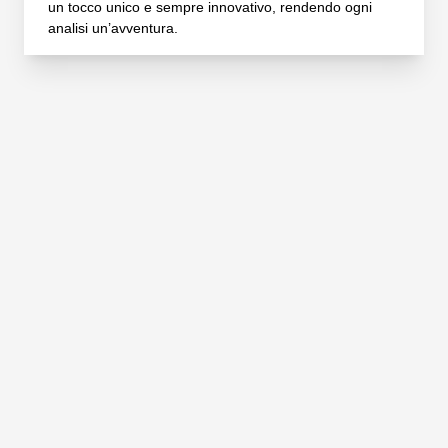
un tocco unico e sempre innovativo, rendendo ogni
analisi un’avventura​.