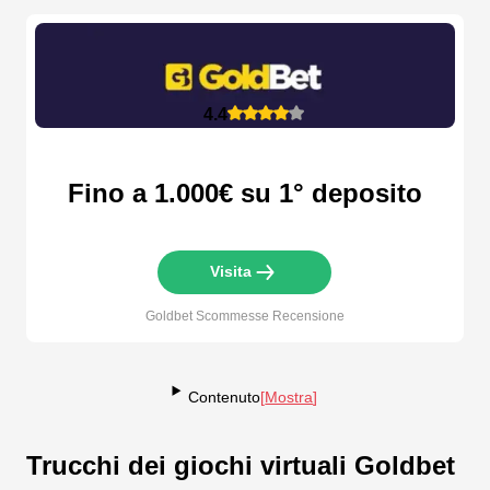
4.4
Fino a
1.000€
su 1° deposito
Visita
Goldbet Scommesse
Recensione
Contenuto
[
Mostra
]
Trucchi dei giochi virtuali Goldbet