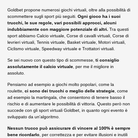
Goldbet propone numerosi giochi virtuali, oltre alla possibilità di
scommettere sugli sport più seguiti.
Ogni gioco ha i suoi
trucchi, le sue regole, vari possibili approcci, alcuni
indubbiamente con maggiore potenziale di altri.
Tra questi
sport abbiamo Calcio virtuale, Corse di cavalli virtuali, Corse di
levrieri virtuali, Tennis virtuale, Basket virtuale, Motori virtuali,
Ciclismo virtuale, Speedway virtuale e Trottatori virtuali.
Se sei nuovo con questo tipo di scommesse,
ti consiglio
assolutamente il calcio virtuale
, per me il migliore in
assoluto.
Pensiamo ad esempio a giochi molto popolari, come la
roulette,
ci sono dei trucchi o meglio delle strategie
, come
ad esempio la martingala, che consentono di tenere basso il
rischio e di aumentare le possibilità di vittoria. Questo però non
succede con gli sport virtuali Goldbet, in quanto ogni evento è
sviluppato da un'algoritmo.
Nessun trucco può assicurare di vincere al 100% è sempre
bene ricordarlo
, per correttezza e per evitare illusioni e inutili