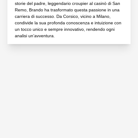
storie del padre, leggendario croupier al casinò di San
Remo, Brando ha trasformato questa passione in una
carriera di successo. Da Corsico, vicino a Milano,
condivide la sua profonda conoscenza e intuizione con
un tocco unico e sempre innovativo, rendendo ogni
analisi un’avventura​.