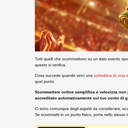
Tutti quelli che scommettono su un dato evento spo
questo si verifica.
Cosa succede quando vinci una
schedina di una
quel punto.
Scommettere online semplifica e velocizza non poc
accreditato automaticamente sul tuo conto di g
Ci sono comunque degli aspetti da considerare, ecco
Se scommetti in un punto fisico, porta nello stesso l