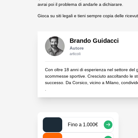
avrai poi il problema di andarle a dichiarare.
Gioca su siti legali e tieni sempre copia delle rice
Brando Guidacci
Autore
articoli
Con oltre 18 anni di esperienza nel settore del
scommesse sportive. Cresciuto ascoltando le st
successo. Da Corsico, vicino a Milano, condivid
.
Fino a
1.000€