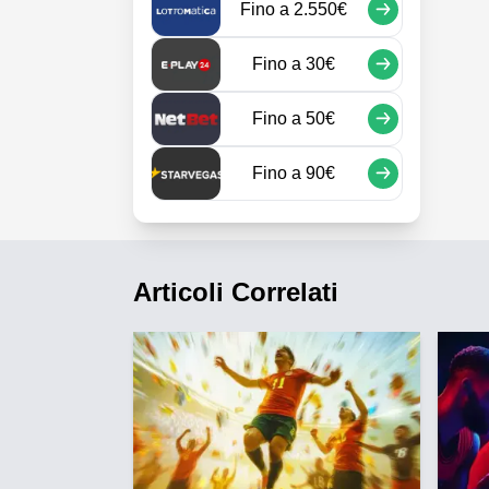
Fino a
2.550€
Fino a
30€
Fino a
50€
Fino a
90€
Articoli Correlati