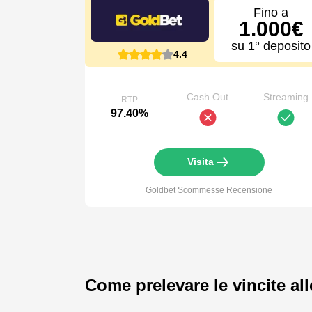
Fino a
1.000€
su 1° deposito
4.4
Cash Out
Streaming
RTP
97.40%
Visita
Goldbet Scommesse
Recensione
Come prelevare le vincite a