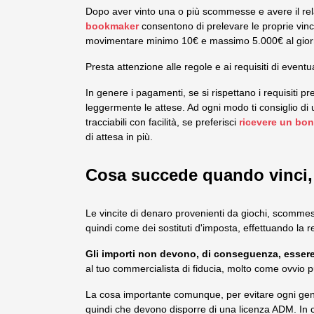
Dopo aver vinto una o più scommesse e avere il relati
bookmaker
consentono di prelevare le proprie vinc
movimentare minimo 10€ e massimo 5.000€ al gior
Presta attenzione alle regole e ai requisiti di event
In genere i pagamenti, se si rispettano i requisiti
leggermente le attese. Ad ogni modo ti consiglio di 
tracciabili con facilità, se preferisci
ricevere un bon
di attesa in più.
Cosa succede quando vinci, d
Le vincite di denaro provenienti da giochi, scommes
quindi come dei sostituti d'imposta, effettuando la r
Gli importi non devono, di conseguenza, essere i
al tuo commercialista di fiducia, molto come ovvio p
La cosa importante comunque, per evitare ogni gen
quindi che devono disporre di una licenza ADM. In ca