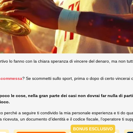
rtivo lo fanno con la chiara speranza di vincere del denaro, ma non tu
 scommessa
? Se scommetti sullo sport, prima o dopo di certo vincerai 
o le cose, nella gran parte dei casi non dovrai far nulla di partic
ioco.
 perché a seguire ti condivido la mia personale esperienza e ti do qualc
a ricevuta, un documento d’identità e il codice fiscale, l’operatore ti su
BONUS ESCLUSIVO