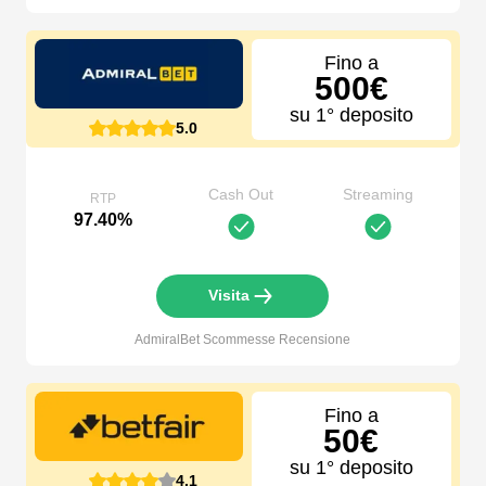
Fino a
500€
su 1° deposito
5.0
Cash Out
Streaming
RTP
97.40%
Visita
AdmiralBet Scommesse
Recensione
Fino a
50€
su 1° deposito
4.1