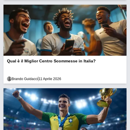
Qual è il Miglior Centro Scommesse in Italia?
Brando Guidacci
11 Aprile 2026