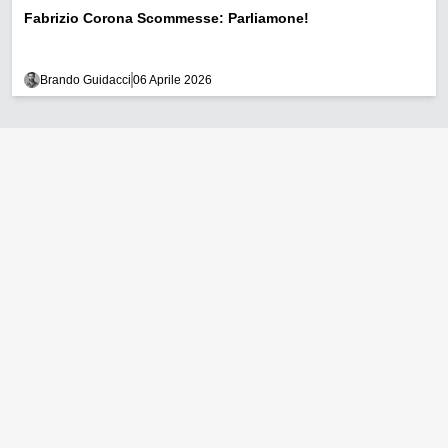
Fabrizio Corona Scommesse: Parliamone!
Brando Guidacci
06 Aprile 2026