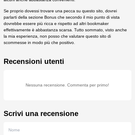
Se proprio dovessi trovare una pecca su questo sito, dovrei
parlarti della sezione Bonus che secondo il mio punto di vista
dovrebbe essere più ricca e rispetto ad altri bookmaker
effettivamente è abbastanza scarsa. Tutto sommato, visto anche
la mia esperienza, non posso che valutare questo sito di
scommesse in modo più che positivo.
Recensioni utenti
Nessuna recensione. Commenta per primo!
Scrivi una recensione