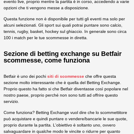
evento live, proprio mentre la partita è in corso, accedendo a varie
opzioni che ti vengono messe a disposizione.
Questa funzione non è disponibile per tutti gli eventi ma solo per
alcuni selezionati. Gli sport sui quali potrai puntare sono calcio,
tennis, rugby, basket, hockey sul ghiaccio. In generale sono circa
100 i match per le tue scommesse in diretta.
Sezione di betting exchange su Betfair
scommesse, come funziona
Betfair è uno dei pochi
siti di scommesse
che offre questa
sezione molto interessante che è quella del Betting Exchange.
Proprio questo ha fatto si che Betfair diventasse così popolare nel
nostro paese, proprio perché non sono tutti ad offrire questo
servizio.
Come funziona? Betting Exchange vuol dire che lo scommettitore
può acquistare e quindi puntare o vendere/bancarie le sue quote,
proprio durante la partita. L'obiettivo è soltanto uno, ovvero
salvaguardare in qualche modo le vincite o ridurre per quanto