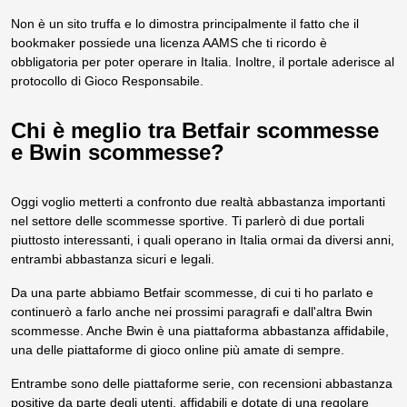
Non è un sito truffa e lo dimostra principalmente il fatto che il
bookmaker possiede una licenza AAMS che ti ricordo è
obbligatoria per poter operare in Italia. Inoltre, il portale aderisce al
protocollo di Gioco Responsabile.
Chi è meglio tra Betfair scommesse
e Bwin scommesse?
Oggi voglio metterti a confronto due realtà abbastanza importanti
nel settore delle scommesse sportive. Ti parlerò di due portali
piuttosto interessanti, i quali operano in Italia ormai da diversi anni,
entrambi abbastanza sicuri e legali.
Da una parte abbiamo Betfair scommesse, di cui ti ho parlato e
continuerò a farlo anche nei prossimi paragrafi e dall'altra Bwin
scommesse. Anche Bwin è una piattaforma abbastanza affidabile,
una delle piattaforme di gioco online più amate di sempre.
Entrambe sono delle piattaforme serie, con recensioni abbastanza
positive da parte degli utenti, affidabili e dotate di una regolare