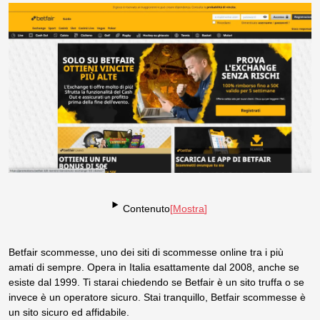
Contenuto
[
Mostra
]
Betfair scommesse, uno dei siti di scommesse online tra i più
amati di sempre. Opera in Italia esattamente dal 2008, anche se
esiste dal 1999. Ti starai chiedendo se Betfair è un sito truffa o se
invece è un operatore sicuro. Stai tranquillo, Betfair scommesse è
un sito sicuro ed affidabile.