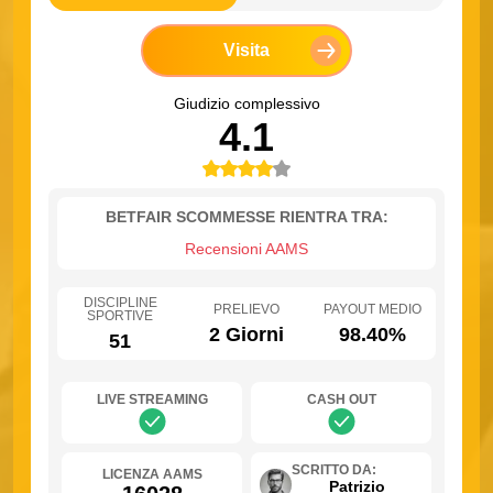
Visita
Giudizio complessivo
4.1
BETFAIR SCOMMESSE
RIENTRA TRA:
Recensioni AAMS
DISCIPLINE
PRELIEVO
PAYOUT MEDIO
SPORTIVE
2 Giorni
98.40%
51
LIVE STREAMING
CASH OUT
SCRITTO DA:
LICENZA AAMS
Patrizio