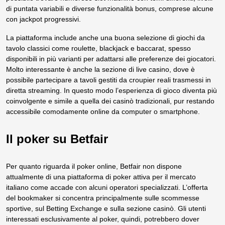
di puntata variabili e diverse funzionalità bonus, comprese alcune
con jackpot progressivi.
La piattaforma include anche una buona selezione di giochi da
tavolo classici come roulette, blackjack e baccarat, spesso
disponibili in più varianti per adattarsi alle preferenze dei giocatori.
Molto interessante è anche la sezione di live casino, dove è
possibile partecipare a tavoli gestiti da croupier reali trasmessi in
diretta streaming. In questo modo l’esperienza di gioco diventa più
coinvolgente e simile a quella dei casinò tradizionali, pur restando
accessibile comodamente online da computer o smartphone.
Il poker su Betfair
Per quanto riguarda il poker online, Betfair non dispone
attualmente di una piattaforma di poker attiva per il mercato
italiano come accade con alcuni operatori specializzati. L’offerta
del bookmaker si concentra principalmente sulle scommesse
sportive, sul Betting Exchange e sulla sezione casinò. Gli utenti
interessati esclusivamente al poker, quindi, potrebbero dover