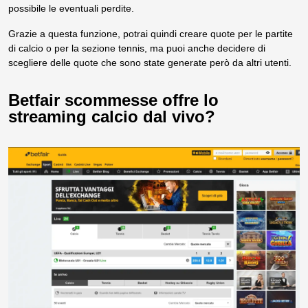
possibile le eventuali perdite.
Grazie a questa funzione, potrai quindi creare quote per le partite
di calcio o per la sezione tennis, ma puoi anche decidere di
scegliere delle quote che sono state generate però da altri utenti.
Betfair scommesse offre lo
streaming calcio dal vivo?