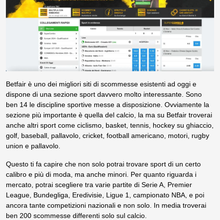
Betfair è uno dei migliori siti di scommesse esistenti ad oggi e
dispone di una sezione sport davvero molto interessante. Sono
ben 14 le discipline sportive messe a disposizione. Ovviamente la
sezione più importante è quella del calcio, la ma su Betfair troverai
anche altri sport come ciclismo, basket, tennis, hockey su ghiaccio,
golf, baseball, pallavolo, cricket, football americano, motori, rugby
union e pallavolo.
Questo ti fa capire che non solo potrai trovare sport di un certo
calibro e più di moda, ma anche minori. Per quanto riguarda i
mercato, potrai scegliere tra varie partite di Serie A, Premier
League, Bundegliga, Eredivisie, Ligue 1, campionato NBA, e poi
ancora tante competizioni nazionali e non solo. In media troverai
ben 200 scommesse differenti solo sul calcio.