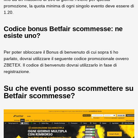
promozione, la quota minima di ogni singolo evento deve essere di
1.20.
Codice bonus Betfair scommesse: ne
esiste uno?
Per poter sbloccare il Bonus di benvenuto di cui sopra ti ho
parlato, dovrai utilizzare il seguente codice promozionale ovvero
ZBETEX. Il codice di benvenuto dovrai utilizzarlo in fase di
registrazione.
Su che eventi posso scommettere su
Betfair scommesse?