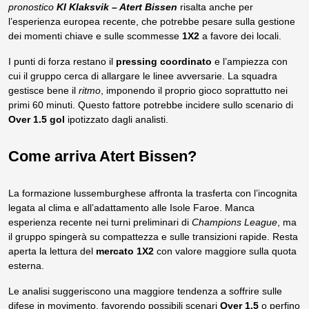
pronostico
KI Klaksvik – Atert Bissen
risalta anche per
l’esperienza europea recente, che potrebbe pesare sulla gestione
dei momenti chiave e sulle scommesse
1X2
a favore dei locali.
I punti di forza restano il
pressing coordinato
e l’ampiezza con
cui il gruppo cerca di allargare le linee avversarie. La squadra
gestisce bene il
ritmo
, imponendo il proprio gioco soprattutto nei
primi 60 minuti. Questo fattore potrebbe incidere sullo scenario di
Over 1.5 gol
ipotizzato dagli analisti.
Come arriva Atert Bissen?
La formazione lussemburghese affronta la trasferta con l’incognita
legata al clima e all’adattamento alle Isole Faroe. Manca
esperienza recente nei turni preliminari di
Champions League
, ma
il gruppo spingerà su compattezza e sulle transizioni rapide. Resta
aperta la lettura del
mercato 1X2
con valore maggiore sulla quota
esterna.
Le analisi suggeriscono una maggiore tendenza a soffrire sulle
difese in movimento, favorendo possibili scenari
Over 1.5
o perfino