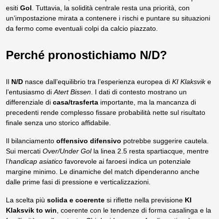
esiti
Gol
. Tuttavia, la solidità centrale resta una priorità, con
un’impostazione mirata a contenere i rischi e puntare su situazioni
da fermo come eventuali colpi da calcio piazzato.
Perché pronostichiamo N/D?
Il
N/D
nasce dall’equilibrio tra l’esperienza europea di
KI Klaksvik
e
l’entusiasmo di
Atert Bissen
. I dati di contesto mostrano un
differenziale di
casa/trasferta
importante, ma la mancanza di
precedenti rende complesso fissare probabilità nette sul risultato
finale senza uno storico affidabile.
Il bilanciamento
offensivo difensivo
potrebbe suggerire cautela.
Sui mercati
Over/Under Gol
la linea 2.5 resta spartiacque, mentre
l’
handicap asiatico
favorevole ai faroesi indica un potenziale
margine minimo. Le dinamiche del match dipenderanno anche
dalle prime fasi di pressione e verticalizzazioni.
La scelta più
solida e coerente
si riflette nella previsione
KI
Klaksvik to win
, coerente con le tendenze di forma casalinga e la