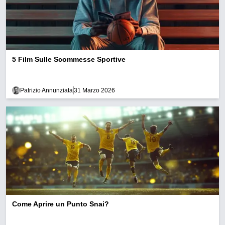
5 Film Sulle Scommesse Sportive
Patrizio Annunziata
31 Marzo 2026
Come Aprire un Punto Snai?