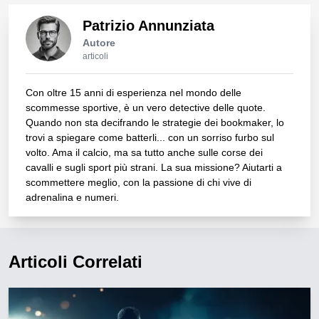
Patrizio Annunziata
Autore
articoli
Con oltre 15 anni di esperienza nel mondo delle
scommesse sportive, è un vero detective delle quote.
Quando non sta decifrando le strategie dei bookmaker, lo
trovi a spiegare come batterli... con un sorriso furbo sul
volto. Ama il calcio, ma sa tutto anche sulle corse dei
cavalli e sugli sport più strani. La sua missione? Aiutarti a
scommettere meglio, con la passione di chi vive di
adrenalina e numeri.
Articoli Correlati