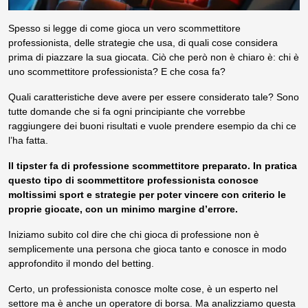
Spesso si legge di come gioca un vero scommettitore
professionista, delle strategie che usa, di quali cose considera
prima di piazzare la sua giocata. Ciò che però non è chiaro è: chi è
uno scommettitore professionista? E che cosa fa?
Quali caratteristiche deve avere per essere considerato tale? Sono
tutte domande che si fa ogni principiante che vorrebbe
raggiungere dei buoni risultati e vuole prendere esempio da chi ce
l’ha fatta.
Il tipster fa di professione scommettitore preparato. In pratica
questo tipo di scommettitore professionista conosce
moltissimi sport e strategie per poter vincere con criterio le
proprie giocate, con un minimo margine d’errore.
Iniziamo subito col dire che chi gioca di professione non è
semplicemente una persona che gioca tanto e conosce in modo
approfondito il mondo del betting.
Certo, un professionista conosce molte cose, è un esperto nel
settore ma è anche un operatore di borsa. Ma analizziamo questa