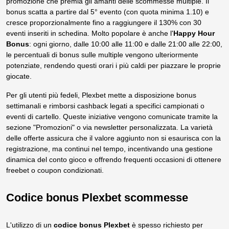
promozione che premia gli amanti delle scommesse multiple. Il
bonus scatta a partire dal 5° evento (con quota minima 1.10) e
cresce proporzionalmente fino a raggiungere il 130% con 30
eventi inseriti in schedina. Molto popolare è anche l'
Happy Hour
Bonus
: ogni giorno, dalle 10:00 alle 11:00 e dalle 21:00 alle 22:00,
le percentuali di bonus sulle multiple vengono ulteriormente
potenziate, rendendo questi orari i più caldi per piazzare le proprie
giocate.
Per gli utenti più fedeli, Plexbet mette a disposizione bonus
settimanali e rimborsi cashback legati a specifici campionati o
eventi di cartello. Queste iniziative vengono comunicate tramite la
sezione "Promozioni" o via newsletter personalizzata. La varietà
delle offerte assicura che il valore aggiunto non si esaurisca con la
registrazione, ma continui nel tempo, incentivando una gestione
dinamica del conto gioco e offrendo frequenti occasioni di ottenere
freebet o coupon condizionati.
Codice bonus Plexbet scommesse
L'utilizzo di un
codice bonus Plexbet
è spesso richiesto per