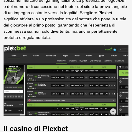
solida nel mercato del gaming italiano. La presenza del logo ADM
e del numero di concessione nel footer del sito è la prova tangibile
di un impegno costante verso la legalità. Scegliere Plexbet
significa affidarsi a un professionista del settore che pone la tutela
del giocatore al primo posto, garantendo che l'esperienza di
scommessa sia non solo divertente, ma anche perfettamente
protetta e regolamentata.
Il casino di Plexbet