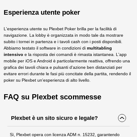
Esperienza utente poker
L'esperienza utente su Plexbet Poker brilla per la facilità di
navigazione. La lobby è organizzata in modo tale da mostrare
subito i tornei in partenza e i tavoli cash con i posti disponibili.
Abbiamo testato il software in condizioni di
multitabling
intensivo
e la risposta dei comandi è rimasta istantanea. L'app
mobile per iOS e Android è particolarmente reattiva, offrendo una
grafica dei tavoli chiara e pulsanti d'azione ben distanziati per
evitare errori durante le fasi più concitate della partita, rendendo il
poker su Plexbet un'esperienza di alto livello.
FAQ su Plexbet scommesse
Plexbet è un sito sicuro e legale?
Sì, Plexbet opera con licenza ADM n. 15232, garantendo