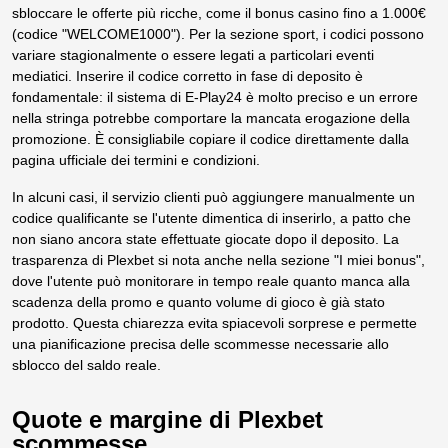
sbloccare le offerte più ricche, come il bonus casino fino a 1.000€
(codice "WELCOME1000"). Per la sezione sport, i codici possono
variare stagionalmente o essere legati a particolari eventi
mediatici. Inserire il codice corretto in fase di deposito è
fondamentale: il sistema di E-Play24 è molto preciso e un errore
nella stringa potrebbe comportare la mancata erogazione della
promozione. È consigliabile copiare il codice direttamente dalla
pagina ufficiale dei termini e condizioni.
In alcuni casi, il servizio clienti può aggiungere manualmente un
codice qualificante se l'utente dimentica di inserirlo, a patto che
non siano ancora state effettuate giocate dopo il deposito. La
trasparenza di Plexbet si nota anche nella sezione "I miei bonus",
dove l'utente può monitorare in tempo reale quanto manca alla
scadenza della promo e quanto volume di gioco è già stato
prodotto. Questa chiarezza evita spiacevoli sorprese e permette
una pianificazione precisa delle scommesse necessarie allo
sblocco del saldo reale.
Quote e margine di Plexbet
scommesse