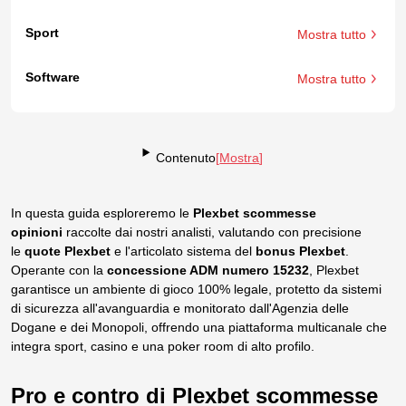
Sport
Mostra tutto
Software
Mostra tutto
Contenuto
[
Mostra
]
In questa guida esploreremo le
Plexbet scommesse
opinioni
raccolte dai nostri analisti, valutando con precisione
le
quote Plexbet
e l'articolato sistema del
bonus Plexbet
.
Operante con la
concessione ADM numero 15232
, Plexbet
garantisce un ambiente di gioco 100% legale, protetto da sistemi
di sicurezza all'avanguardia e monitorato dall'Agenzia delle
Dogane e dei Monopoli, offrendo una piattaforma multicanale che
integra sport, casino e una poker room di alto profilo.
Pro e contro di Plexbet scommesse