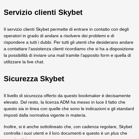
Servizio clienti Skybet
Il servizio clienti Skybet permette di entrare in contatto con degli
operatori in grado di andare a risolvere dei problemi e di
rispondere a tutti i dubbi. Per tutti gli utenti che desiderano andare
a contattare l’assistenza clienti ricordiamo che si ha a disposizione
la possibilità di inviare una mail tramite l’apposito form e quella di
utilizzare la live chat.
Sicurezza Skybet
Il livello di sicurezza offerto da questo bookmaker è decisamente
elevato. Del resto, la licenza ADM ha messo in luce il fatto che
questo sia in linea con quelle che sono le indicazioni e gli standard
imposti dalla normativa vigente in materia.
Inoltre, si è anche sottolineato che, con cadenza regolare, Skybet
controlla i suoi utenti e il loro documenti e questo è un plus che