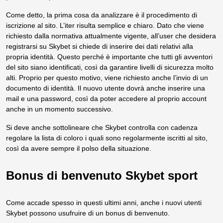
Come detto, la prima cosa da analizzare è il procedimento di
iscrizione al sito. L’iter risulta semplice e chiaro. Dato che viene
richiesto dalla normativa attualmente vigente, all’user che desidera
registrarsi su Skybet si chiede di inserire dei dati relativi alla
propria identità. Questo perché è importante che tutti gli avventori
del sito siano identificati, così da garantire livelli di sicurezza molto
alti. Proprio per questo motivo, viene richiesto anche l’invio di un
documento di identità. Il nuovo utente dovrà anche inserire una
mail e una password, così da poter accedere al proprio account
anche in un momento successivo.
Si deve anche sottolineare che Skybet controlla con cadenza
regolare la lista di coloro i quali sono regolarmente iscritti al sito,
così da avere sempre il polso della situazione.
Bonus di benvenuto Skybet sport
Come accade spesso in questi ultimi anni, anche i nuovi utenti
Skybet possono usufruire di un bonus di benvenuto.