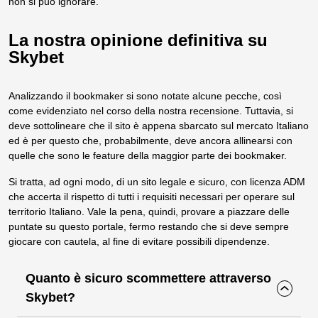
non si può ignorare.
La nostra opinione definitiva su
Skybet
Analizzando il bookmaker si sono notate alcune pecche, così
come evidenziato nel corso della nostra recensione. Tuttavia, si
deve sottolineare che il sito è appena sbarcato sul mercato Italiano
ed è per questo che, probabilmente, deve ancora allinearsi con
quelle che sono le feature della maggior parte dei bookmaker.
Si tratta, ad ogni modo, di un sito legale e sicuro, con licenza ADM
che accerta il rispetto di tutti i requisiti necessari per operare sul
territorio Italiano. Vale la pena, quindi, provare a piazzare delle
puntate su questo portale, fermo restando che si deve sempre
giocare con cautela, al fine di evitare possibili dipendenze.
Quanto è sicuro scommettere attraverso
Skybet?