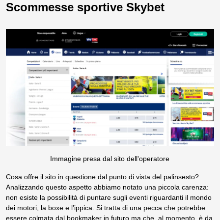
Scommesse sportive Skybet
Immagine presa dal sito dell'operatore
Cosa offre il sito in questione dal punto di vista del palinsesto?
Analizzando questo aspetto abbiamo notato una piccola carenza:
non esiste la possibilità di puntare sugli eventi riguardanti il mondo
dei motori, la boxe e l’ippica. Si tratta di una pecca che potrebbe
essere colmata dal bookmaker in futuro ma che, al momento, è da