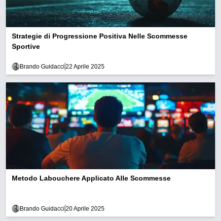
Strategie di Progressione Positiva Nelle Scommesse
Sportive
Brando Guidacci
22 Aprile 2025
Metodo Labouchere Applicato Alle Scommesse
Brando Guidacci
20 Aprile 2025