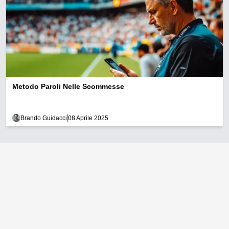
Metodo Paroli Nelle Scommesse
Brando Guidacci
08 Aprile 2025