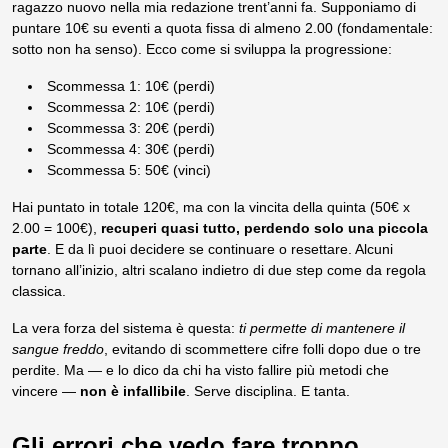
ragazzo nuovo nella mia redazione trent’anni fa. Supponiamo di
puntare 10€ su eventi a quota fissa di almeno 2.00 (fondamentale:
sotto non ha senso). Ecco come si sviluppa la progressione:
Scommessa 1: 10€ (perdi)
Scommessa 2: 10€ (perdi)
Scommessa 3: 20€ (perdi)
Scommessa 4: 30€ (perdi)
Scommessa 5: 50€ (vinci)
Hai puntato in totale 120€, ma con la vincita della quinta (50€ x
2.00 = 100€),
recuperi quasi tutto, perdendo solo una piccola
parte
. E da lì puoi decidere se continuare o resettare. Alcuni
tornano all’inizio, altri scalano indietro di due step come da regola
classica.
La vera forza del sistema è questa:
ti permette di mantenere il
sangue freddo
, evitando di scommettere cifre folli dopo due o tre
perdite. Ma — e lo dico da chi ha visto fallire più metodi che
vincere —
non è infallibile
. Serve disciplina. E tanta.
Gli errori che vedo fare troppo