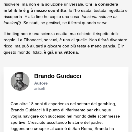
risolvere, ma non è la soluzione universale.
Chi la considera
infallibile è già mezzo sconfitto
. Io l’ho usata, testata, rigettata e
riscoperta. E alla fine ho capito una cosa:
funziona solo se tu
funzion(i)
. Se studi, se gestisci, se ti fermi quando serve.
Il betting non è una scienza esatta, ma richiede il rispetto delle
regole. La Fibonacci, se vuoi, è una di quelle. Non ti farà diventare
ricco, ma può aiutarti a giocare con più testa e meno pancia. E in
questo mondo, fidati,
è già una vittoria
.
Brando Guidacci
Autore
articoli
Con oltre 18 anni di esperienza nel settore del gambling,
Brando Guidacci è il punto di riferimento per chiunque
voglia navigare con successo nel mondo delle scommesse
sportive. Cresciuto ascoltando le storie del padre,
leggendario croupier al casinò di San Remo, Brando ha