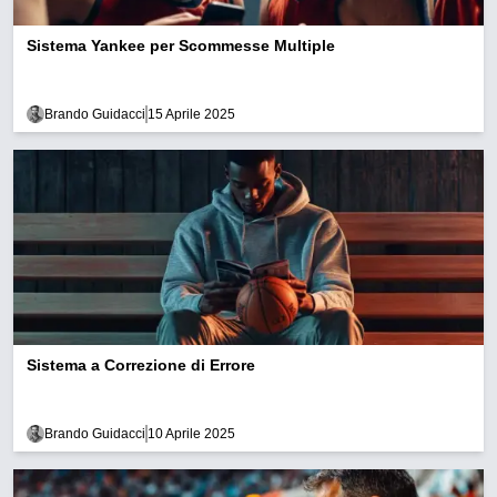
Sistema Yankee per Scommesse Multiple
Brando Guidacci
15 Aprile 2025
Sistema a Correzione di Errore
Brando Guidacci
10 Aprile 2025