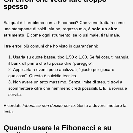
spesso
Sai qual è il problema con la Fibonacci? Che viene trattata come
una stampante di soldi. Ma no, ragazzo mio,
è solo un altro
strumento
. E come ogni strumento, se lo usi male, ti fai male.
I tre errori più comuni che ho visto in quarant’anni:
Usarla su quote basse, tipo 1.50 o 1.60. Se fai così, ti mangia
il bankroll prima che tu possa dire “pareggio”.
Applicarla a eventi poco analizzati, “giusto per giocare
qualcosa”. Questo è suicidio tecnico.
Non avere un tetto massimo. Senza limite di step, ti trovi a
scommettere cifre che nemmeno credi possibili. E lì, la rovina è
servita.
Ricordati:
Fibonacci non decide per te
. Sei tu a doverci mettere la
testa.
Quando usare la Fibonacci e su