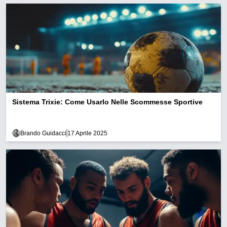
Sistema Trixie: Come Usarlo Nelle Scommesse Sportive
Brando Guidacci
17 Aprile 2025