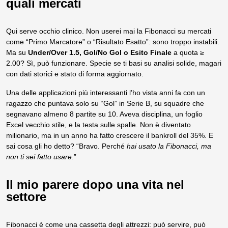
quali mercati
Qui serve occhio clinico. Non userei mai la Fibonacci su mercati
come “Primo Marcatore” o “Risultato Esatto”: sono troppo instabili.
Ma su
Under/Over 1.5, Gol/No Gol o Esito Finale
a quota ≥
2.00? Sì, può funzionare. Specie se ti basi su analisi solide, magari
con dati storici e stato di forma aggiornato.
Una delle applicazioni più interessanti l’ho vista anni fa con un
ragazzo che puntava solo su “Gol” in Serie B, su squadre che
segnavano almeno 8 partite su 10. Aveva disciplina, un foglio
Excel vecchio stile, e la testa sulle spalle. Non è diventato
milionario, ma in un anno ha fatto crescere il bankroll del 35%. E
sai cosa gli ho detto? “Bravo. Perché
hai usato la Fibonacci, ma
non ti sei fatto usare
.”
Il mio parere dopo una vita nel
settore
Fibonacci è come una cassetta degli attrezzi: può servire, può