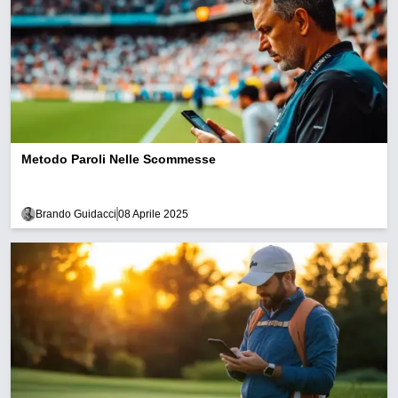
Metodo Paroli Nelle Scommesse
Brando Guidacci
08 Aprile 2025