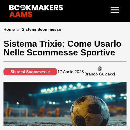
Home
»
Sistemi Scommesse
Sistema Trixie: Come Usarlo
Nelle Scommesse Sportive
Sistemi Scommesse
17 Aprile 2025
Brando Guidacci