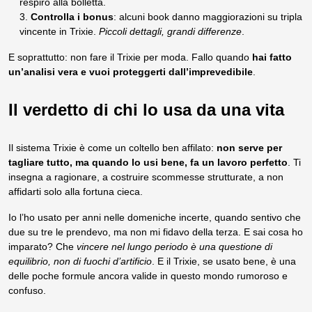
respiro alla bolletta.
Controlla i bonus
: alcuni book danno maggiorazioni su tripla
vincente in Trixie.
Piccoli dettagli, grandi differenze
.
E soprattutto: non fare il Trixie per moda. Fallo quando
hai fatto
un’analisi vera e vuoi proteggerti dall’imprevedibile
.
Il verdetto di chi lo usa da una vita
Il sistema Trixie è come un coltello ben affilato:
non serve per
tagliare tutto, ma quando lo usi bene, fa un lavoro perfetto
. Ti
insegna a ragionare, a costruire scommesse strutturate, a non
affidarti solo alla fortuna cieca.
Io l’ho usato per anni nelle domeniche incerte, quando sentivo che
due su tre le prendevo, ma non mi fidavo della terza. E sai cosa ho
imparato? Che
vincere nel lungo periodo è una questione di
equilibrio, non di fuochi d’artificio
. E il Trixie, se usato bene, è una
delle poche formule ancora valide in questo mondo rumoroso e
confuso.