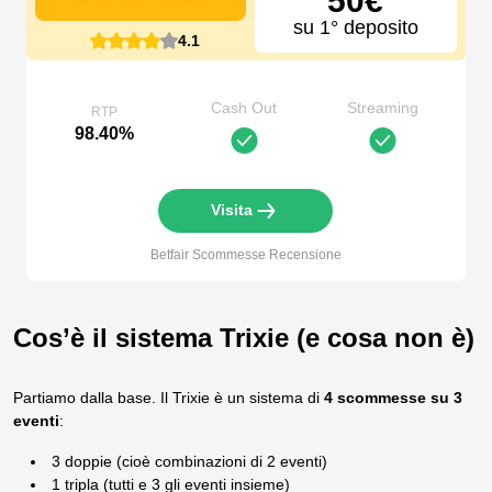
50€
su 1° deposito
4.1
Cash Out
Streaming
RTP
98.40%
Visita
Betfair Scommesse
Recensione
Cos’è il sistema Trixie (e cosa non è)
Partiamo dalla base. Il Trixie è un sistema di
4 scommesse su 3
eventi
:
3 doppie (cioè combinazioni di 2 eventi)
1 tripla (tutti e 3 gli eventi insieme)