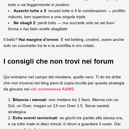
tutto o vai leggermente in positivo
Azzechi tutte e 3
: incassi tutte e 4 le combinazioni →
profitto
robusto, ben superiore a una singola tripla
Ne sbagli 2
: perdi tutto →
ma succede solo se sei fuori
forma o hai fatto scelte sbagliate
Il bello?
Hai margine d’errore
. E nel betting, credimi, avere anche
solo un cuscinetto tra te e la sconfitta è oro colato.
I consigli che non trovi nei forum
Qui entriamo nel campo del mestiere, quello vero. Ti do tre dritte
che non troverai nei blog pieni di copia-incolla per questa strategia
da giocare nei
siti scommesse AAMS
:
Bilancia i mercati
: non mettere tre 1 fisso. Alterna con un
Gol, un Over, magari un 1X con Over 1.5. Serve varietà
strategica.
Evita eventi ravvicinati
: se giochi tre partite alla stessa ora,
e va tutto male in dieci minuti, ti ritrovi a guardare il vuoto. Dai