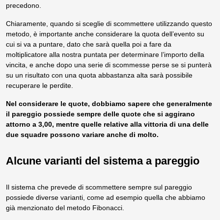
precedono.
Chiaramente, quando si sceglie di scommettere utilizzando questo
metodo, è importante anche considerare la quota dell’evento su
cui si va a puntare, dato che sarà quella poi a fare da
moltiplicatore alla nostra puntata per determinare l’importo della
vincita, e anche dopo una serie di scommesse perse se si punterà
su un risultato con una quota abbastanza alta sarà possibile
recuperare le perdite.
Nel considerare le quote, dobbiamo sapere che generalmente
il pareggio possiede sempre delle quote che si aggirano
attorno a 3,00, mentre quelle relative alla vittoria di una delle
due squadre possono variare anche di molto.
Alcune varianti del sistema a pareggio
Il sistema che prevede di scommettere sempre sul pareggio
possiede diverse varianti, come ad esempio quella che abbiamo
già menzionato del metodo Fibonacci.