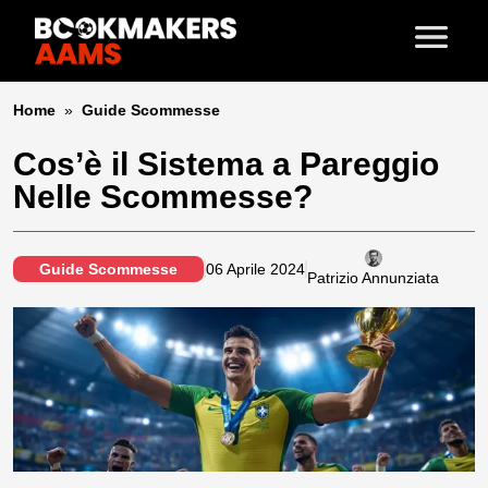
Home
»
Guide Scommesse
Cos’è il Sistema a Pareggio
Nelle Scommesse?
Guide Scommesse
06 Aprile 2024
Patrizio Annunziata