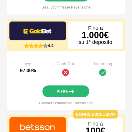
Sisal Scommesse
Recensione
Fino a
1.000€
su 1° deposito
4.4
Cash Out
Streaming
RTP
97.40%
Visita
Goldbet Scommesse
Recensione
BONUS ESCLUSIVO
Fino a
100€