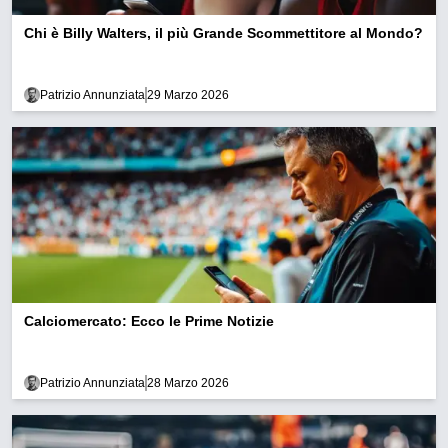
Chi è Billy Walters, il più Grande Scommettitore al Mondo?
Patrizio Annunziata
29 Marzo 2026
Calciomercato: Ecco le Prime Notizie
Patrizio Annunziata
28 Marzo 2026