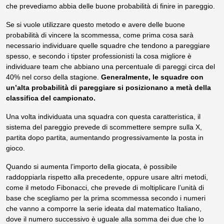
che prevediamo abbia delle buone probabilità di finire in pareggio.
Se si vuole utilizzare questo metodo e avere delle buone
probabilità di vincere la scommessa, come prima cosa sarà
necessario individuare quelle squadre che tendono a pareggiare
spesso, e secondo i tipster professionisti la cosa migliore è
individuare team che abbiano una percentuale di pareggi circa del
40% nel corso della stagione.
Generalmente, le squadre con
un’alta probabilità di pareggiare si posizionano a metà della
classifica del campionato.
Una volta individuata una squadra con questa caratteristica, il
sistema del pareggio prevede di scommettere sempre sulla X,
partita dopo partita, aumentando progressivamente la posta in
gioco.
Quando si aumenta l’importo della giocata, è possibile
raddoppiarla rispetto alla precedente, oppure usare altri metodi,
come il metodo Fibonacci, che prevede di moltiplicare l’unità di
base che scegliamo per la prima scommessa secondo i numeri
che vanno a comporre la serie ideata dal matematico Italiano,
dove il numero successivo è uguale alla somma dei due che lo