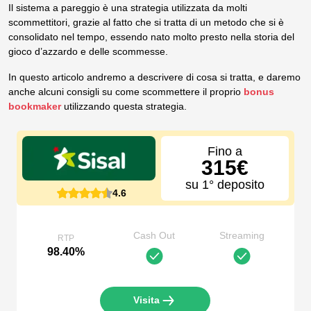
Il sistema a pareggio è una strategia utilizzata da molti
scommettitori, grazie al fatto che si tratta di un metodo che si è
consolidato nel tempo, essendo nato molto presto nella storia del
gioco d’azzardo e delle scommesse.
In questo articolo andremo a descrivere di cosa si tratta, e daremo
anche alcuni consigli su come scommettere il proprio
bonus
bookmaker
utilizzando questa strategia.
Fino a
315€
su 1° deposito
4.6
Cash Out
Streaming
RTP
98.40%
Visita