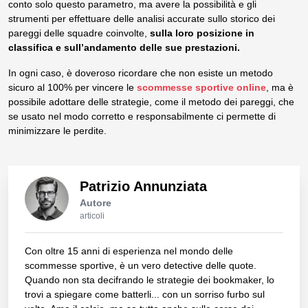
conto solo questo parametro, ma avere la possibilità e gli
strumenti per effettuare delle analisi accurate sullo storico dei
pareggi delle squadre coinvolte,
sulla loro posizione in
classifica e sull’andamento delle sue prestazioni.
In ogni caso, è doveroso ricordare che non esiste un metodo
sicuro al 100% per vincere le
scommesse sportive online
, ma è
possibile adottare delle strategie, come il metodo dei pareggi, che
se usato nel modo corretto e responsabilmente ci permette di
minimizzare le perdite.
Patrizio Annunziata
Autore
articoli
Con oltre 15 anni di esperienza nel mondo delle
scommesse sportive, è un vero detective delle quote.
Quando non sta decifrando le strategie dei bookmaker, lo
trovi a spiegare come batterli... con un sorriso furbo sul