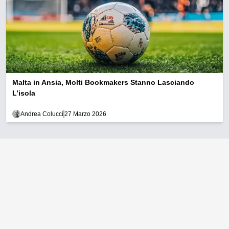
Malta in Ansia, Molti Bookmakers Stanno Lasciando
L’isola
Andrea Colucci
27 Marzo 2026