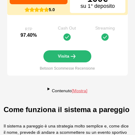
su 1° deposito
5.0
Cash Out
Streaming
RTP
97.40%
Visita
Betsson Scommesse
Recensione
Contenuto
[
Mostra
]
Come funziona il sistema a pareggio
Il sistema a pareggio è una strategia molto semplice e, come dice
il nome, prevede di andare a scommettere su un evento sportivo