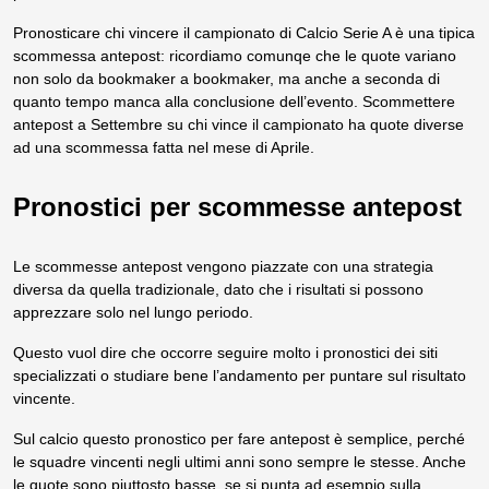
Pronosticare chi vincere il campionato di Calcio Serie A è una tipica
scommessa antepost: ricordiamo comunqe che le quote variano
non solo da bookmaker a bookmaker, ma anche a seconda di
quanto tempo manca alla conclusione dell’evento. Scommettere
antepost a Settembre su chi vince il campionato ha quote diverse
ad una scommessa fatta nel mese di Aprile.
Pronostici per scommesse antepost
Le scommesse antepost vengono piazzate con una strategia
diversa da quella tradizionale, dato che i risultati si possono
apprezzare solo nel lungo periodo.
Questo vuol dire che occorre seguire molto i pronostici dei siti
specializzati o studiare bene l’andamento per puntare sul risultato
vincente.
Sul calcio questo pronostico per fare antepost è semplice, perché
le squadre vincenti negli ultimi anni sono sempre le stesse. Anche
le quote sono piuttosto basse, se si punta ad esempio sulla