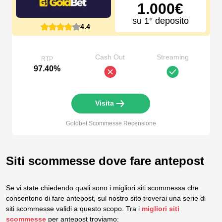
1.000€
su 1° deposito
4.4
Cash Out
Streaming
RTP
97.40%
Visita
Goldbet Scommesse
Recensione
Siti scommesse dove fare antepost
Se vi state chiedendo quali sono i migliori siti scommessa che
consentono di fare antepost, sul nostro sito troverai una serie di
siti scommesse validi a questo scopo. Tra i
migliori siti
scommesse
per antepost troviamo: