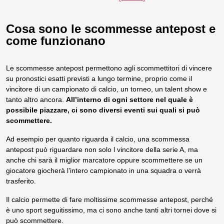
Cosa sono le scommesse antepost e
come funzionano
Le scommesse antepost permettono agli scommettitori di vincere
su pronostici esatti previsti a lungo termine, proprio come il
vincitore di un campionato di calcio, un torneo, un talent show e
tanto altro ancora.
All’interno di ogni settore nel quale è
possibile piazzare, ci sono diversi eventi sui quali si può
scommettere.
Ad esempio per quanto riguarda il calcio, una scommessa
antepost può riguardare non solo l vincitore della serie A, ma
anche chi sarà il miglior marcatore oppure scommettere se un
giocatore giocherà l’intero campionato in una squadra o verrà
trasferito.
Il calcio permette di fare moltissime scommesse antepost, perché
è uno sport seguitissimo, ma ci sono anche tanti altri tornei dove si
può scommettere.