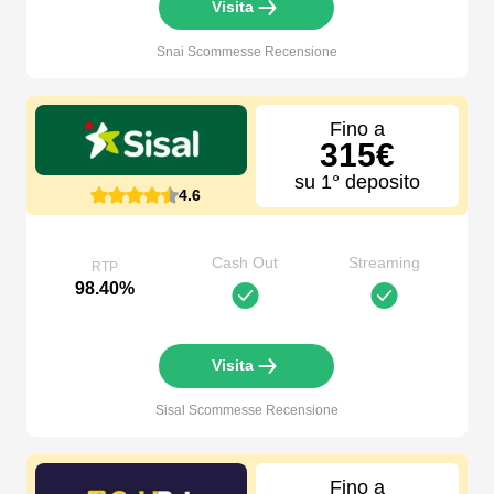
Visita
Snai Scommesse
Recensione
Fino a
315€
su 1° deposito
4.6
Cash Out
Streaming
RTP
98.40%
Visita
Sisal Scommesse
Recensione
Fino a