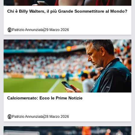
Chi è Billy Walters, il più Grande Scommettitore al Mondo?
Patrizio Annunziata
29 Marzo 2026
Calciomercato: Ecco le Prime Notizie
Patrizio Annunziata
28 Marzo 2026