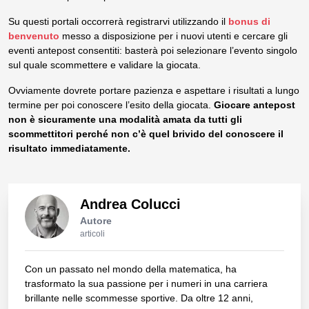
Su questi portali occorrerà registrarvi utilizzando il
bonus di
benvenuto
messo a disposizione per i nuovi utenti e cercare gli
eventi antepost consentiti: basterà poi selezionare l’evento singolo
sul quale scommettere e validare la giocata.
Ovviamente dovrete portare pazienza e aspettare i risultati a lungo
termine per poi conoscere l’esito della giocata.
Giocare antepost
non è sicuramente una modalità amata da tutti gli
scommettitori perché non c’è quel brivido del conoscere il
risultato immediatamente.
Andrea Colucci
Autore
articoli
Con un passato nel mondo della matematica, ha
trasformato la sua passione per i numeri in una carriera
brillante nelle scommesse sportive. Da oltre 12 anni,