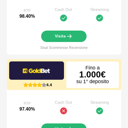
Cash Out
Streaming
RTP
98.40%
Visita
Sisal Scommesse
Recensione
Fino a
1.000€
su 1° deposito
4.4
Cash Out
Streaming
RTP
97.40%