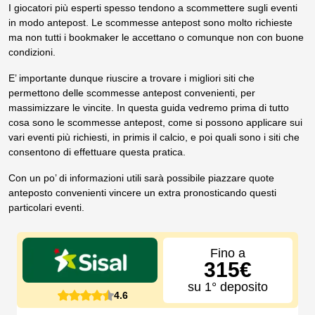
I giocatori più esperti spesso tendono a scommettere sugli eventi
in modo antepost. Le scommesse antepost sono molto richieste
ma non tutti i bookmaker le accettano o comunque non con buone
condizioni.
E’ importante dunque riuscire a trovare i migliori siti che
permettono delle scommesse antepost convenienti, per
massimizzare le vincite. In questa guida vedremo prima di tutto
cosa sono le scommesse antepost, come si possono applicare sui
vari eventi più richiesti, in primis il calcio, e poi quali sono i siti che
consentono di effettuare questa pratica.
Con un po’ di informazioni utili sarà possibile piazzare quote
anteposto convenienti vincere un extra pronosticando questi
particolari eventi.
Fino a
315€
su 1° deposito
4.6