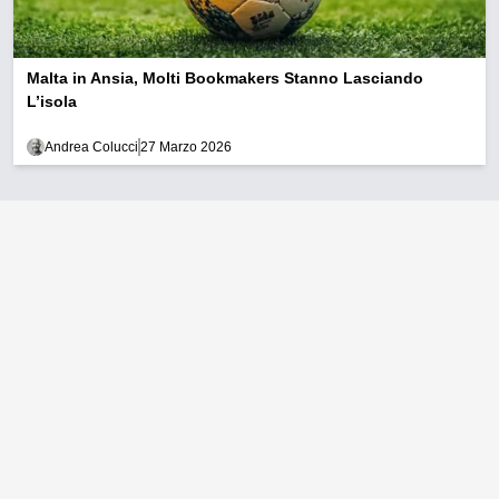
Malta in Ansia, Molti Bookmakers Stanno Lasciando
L’isola
Andrea Colucci
27 Marzo 2026