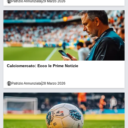
Patrizio Annunziata
29 Marzo 2026
Calciomercato: Ecco le Prime Notizie
Patrizio Annunziata
28 Marzo 2026