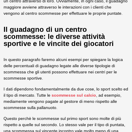
un centro attraverso di loro. Ovviamente, in ogni caso, il guadagno
maggiore avviene attraverso le interazioni con i clienti che
vengono al centro scommesse per effettuare le proprie puntate.
Il guadagno di un centro
scommesse: le diverse attività
sportive e le vincite dei giocatori
In questo paragrafo faremo alcuni esempi per spiegare la logica
delle percentuali di guadagno legate alle diverse tipologie di
scommessa che gli utenti possono effettuare nei centri per le
scommesse sportive.
I dati dipendono fondamentalmente da due cose, lo sport scelto ed
il tipo di mercato. Tutte le
scommesse sul calcio
, ad esempio,
mediamente vengono pagate al gestore di meno rispetto alle
scommesse sulla pallanuoto.
Questo perchè le scommesse sul primo sport sono molte di più
rispetto a quelle sul secondo. Lo stesso vale per il tipo di puntata,
una scommessa sul vincente incontro vale molto meno di una