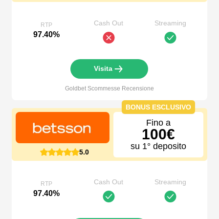
Cash Out
Streaming
RTP
97.40%
Visita
Goldbet Scommesse
Recensione
BONUS ESCLUSIVO
Fino a
100€
su 1° deposito
5.0
Cash Out
Streaming
RTP
97.40%