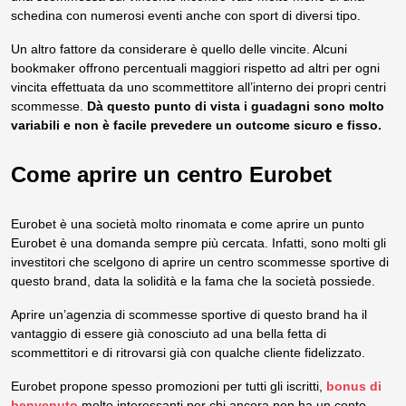
schedina con numerosi eventi anche con sport di diversi tipo.
Un altro fattore da considerare è quello delle vincite. Alcuni
bookmaker offrono percentuali maggiori rispetto ad altri per ogni
vincita effettuata da uno scommettitore all’interno dei propri centri
scommesse.
Dà questo punto di vista i guadagni sono molto
variabili e non è facile prevedere un outcome sicuro e fisso.
Come aprire un centro Eurobet
Eurobet è una società molto rinomata e come aprire un punto
Eurobet è una domanda sempre più cercata. Infatti, sono molti gli
investitori che scelgono di aprire un centro scommesse sportive di
questo brand, data la solidità e la fama che la società possiede.
Aprire un’agenzia di scommesse sportive di questo brand ha il
vantaggio di essere già conosciuto ad una bella fetta di
scommettitori e di ritrovarsi già con qualche cliente fidelizzato.
Eurobet propone spesso promozioni per tutti gli iscritti,
bonus di
benvenuto
molto interessanti per chi ancora non ha un conto,