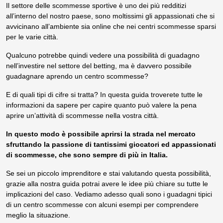
Il settore delle scommesse sportive è uno dei più redditizi
all’interno del nostro paese, sono moltissimi gli appassionati che si
avvicinano all’ambiente sia online che nei centri scommesse sparsi
per le varie città.
Qualcuno potrebbe quindi vedere una possibilità di guadagno
nell’investire nel settore del betting, ma è davvero possibile
guadagnare aprendo un centro scommesse?
E di quali tipi di cifre si tratta? In questa guida troverete tutte le
informazioni da sapere per capire quanto può valere la pena
aprire un’attività di scommesse nella vostra città.
In questo modo è possibile aprirsi la strada nel mercato
sfruttando la passione di tantissimi giocatori ed appassionati
di scommesse, che sono sempre di più in Italia.
Se sei un piccolo imprenditore e stai valutando questa possibilità,
grazie alla nostra guida potrai avere le idee più chiare su tutte le
implicazioni del caso. Vediamo adesso quali sono i guadagni tipici
di un centro scommesse con alcuni esempi per comprendere
meglio la situazione.