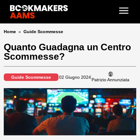
Home
»
Guide Scommesse
Quanto Guadagna un Centro
Scommesse?
Guide Scommesse
02 Giugno 2024
Patrizio Annunziata