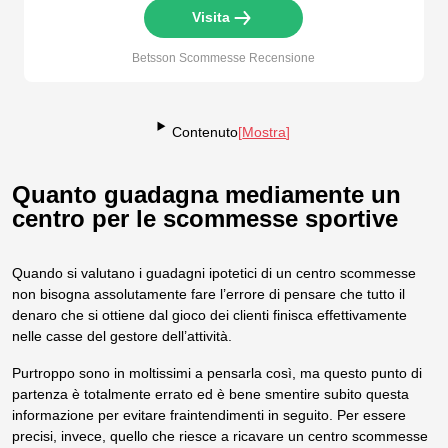
Visita
Betsson Scommesse
Recensione
Contenuto
[
Mostra
]
Quanto guadagna mediamente un
centro per le scommesse sportive
Quando si valutano i guadagni ipotetici di un centro scommesse
non bisogna assolutamente fare l’errore di pensare che tutto il
denaro che si ottiene dal gioco dei clienti finisca effettivamente
nelle casse del gestore dell’attività.
Purtroppo sono in moltissimi a pensarla così, ma questo punto di
partenza è totalmente errato ed è bene smentire subito questa
informazione per evitare fraintendimenti in seguito. Per essere
precisi, invece, quello che riesce a ricavare un centro scommesse